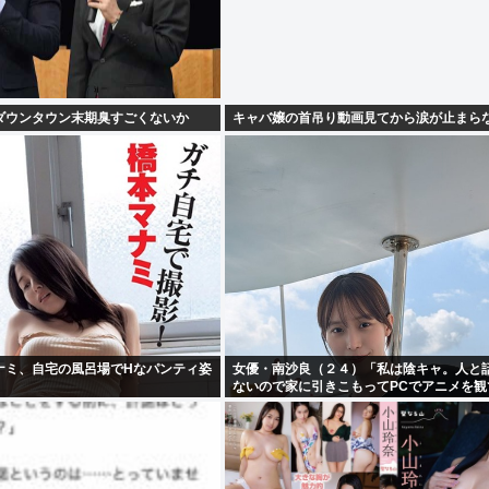
ダウンタウン末期臭すごくないか
キャバ嬢の首吊り動画見てから涙が止まら
ナミ、自宅の風呂場でHなパンティ姿
女優・南沙良（２４）「私は陰キャ。人と
ないので家に引きこもってPCでアニメを観
い」