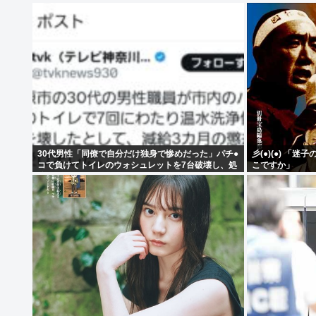
30代男性「同僚で自分だけ独身で惨めだった」パチ●
彡(●)(●) 「
コで負けてトイレのウォシュレットを7台破壊し、処
こですか」
分