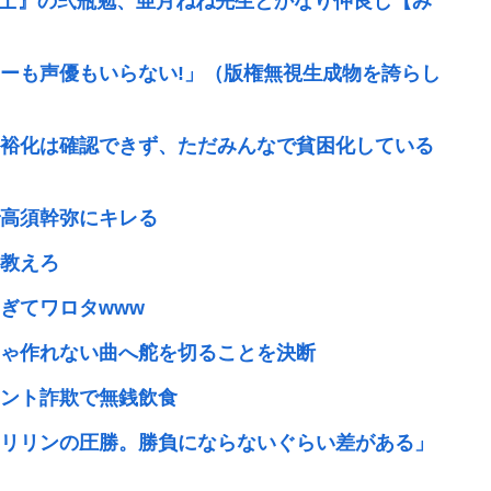
騎士』の弐瓶勉、亜月ねね先生とかなり仲良し【み
ターも声優もいらない!」（版権無視生成物を誇らし
裕化は確認できず、ただみんなで貧困化している
高須幹弥にキレる
教えろ
ぎてワロタwww
じゃ作れない曲へ舵を切ることを決断
ント詐欺で無銭飲食
リリンの圧勝。勝負にならないぐらい差がある」