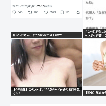
「なぜ性行為の
有吉弘行さん、また匂わせポストwww
ャンポケ斉藤「
【GIF画像】このお●ぱい100点のA.V女優の名前を教
【画像】坂道女
えろ！