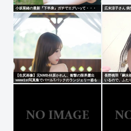
小坂菜緒の最新『下半身』ガチでエグいって・・・
広末涼子さん 
【生尻画像】元NMB48原かれん、衝撃の限界露出
長野桃羽「嗣永
www1st写真集でパールTバックのランジェリー姿を
いるので、ふた
解禁！！！
在になりたいで