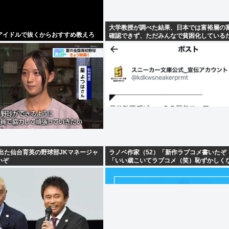
大学教授が調べた結果、日本では富裕層の
アイドルで抜くからおすすめ教えろ
確認できず、ただみんなで貧困化している
た
出た仙台育英の野球部JKマネージャ
ラノベ作家（52）「新作ラブコメ書いたぞ
いぞ
「いい歳こいてラブコメ（笑）恥ずかしく
の？」