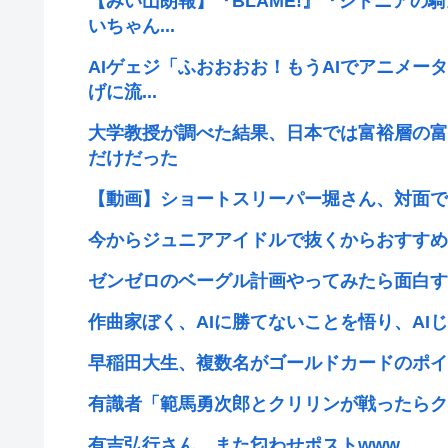
【みい山朗報】『BLAME!』『シドニアの
いちゃん...
AIゲェジ「ふおおおお！もうAIでアニメー
げに流...
大学教授が調べた結果、日本では富裕層の富
だけだった
【動画】ショートスリーパー堀さん、対面で
今からジュニアアイドルで抜くからおすすめ
ゼンゼロのベーグル計画やってみたら面白す
作曲家ぼく、AIに勝てないことを悟り、AI
早稲田大生、複数名がゴールドカードのポイ
有識者「範馬勇次郎とクリリンが戦ったらク
有吉弘行さん、また匂わせポストwww