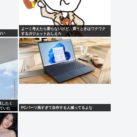
よーく考えたら要らないけど、買うときはワクワク
ない
するガジェットおしえろ
話したく
PCパーツ高すぎて自作する人減ってるよな
ていた