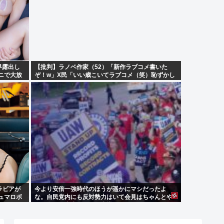
界露出し
【批判】ラノベ作家（52）「新作ラブコメ書いた
ニで大放
ぞ！w」X民「いい歳こいてラブコメ（笑）恥ずかし
め！
くないの？」←やめたれwと話題に
ラビアが
今より安倍一強時代のほうが遥かにマシだったよ
ュマロボ
な。自民党内にも反対勢力はいて会見はちゃんとや
り国会にも出席、僅かに常識もあった