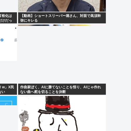
富裕化は
【動画】ショートスリーパー堀さん、対面で高須幹
だけだっ
弥にキレる
！w」X民
作曲家ぼく、AIに勝てないことを悟り、AIじゃ作れ
ない
ない曲へ舵を切ることを決断