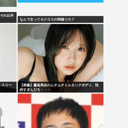
 それ以外
なんで女ってセクロスの時喘ぐの？
トスリー
【画像】藤嶌果歩のムチムチミルタンクボディ、性
的すぎんだろ・・・