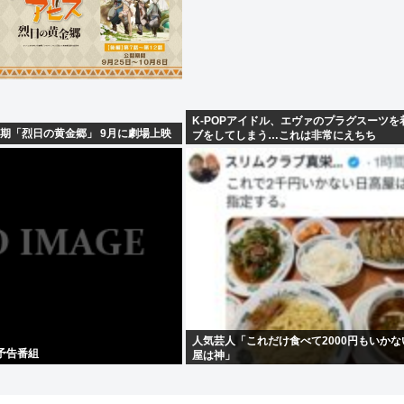
K-POPアイドル、エヴァのプラグスーツを
期「烈日の黄金郷」 9月に劇場上映
ブをしてしまう…これは非常にえちち
人気芸人「これだけ食べて2000円もいか
.3予告番組
屋は神」