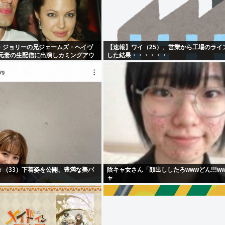
・ジョリーの兄ジェームズ・ヘイヴ
【速報】ワイ（25）、営業から工場のライ
 元妻の生配信に出演しカミングアウ
した結果・・・・・・
顔見ればわかる」
々（33）下着姿を公開、豊満な美バ
陰キャ女さん「顔出ししたろwwwどん!!!w
ャ