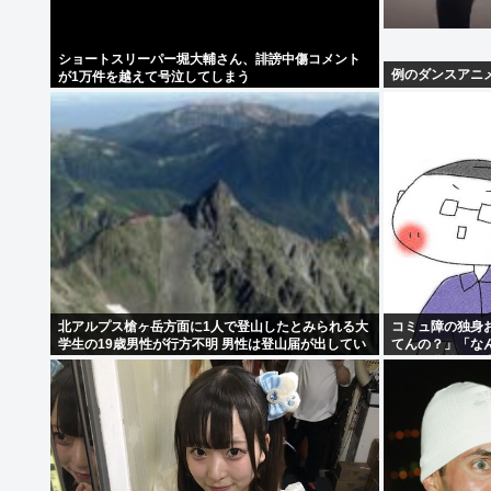
ショートスリーパー堀大輔さん、誹謗中傷コメント
例のダンスアニ
が1万件を越えて号泣してしまう
北アルプス槍ヶ岳方面に1人で登山したとみられる大
コミュ障の独身
学生の19歳男性が行方不明 男性は登山届が出してい
てんの？」「な
た
てたら盆前に仕