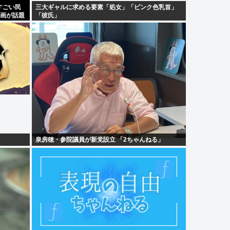
すごい民
三大ギャルに求める要素「処女」「ピンク色乳首」
動画が話題
「彼氏」
泉房穂・参院議員が新党設立 「2ちゃんねる」