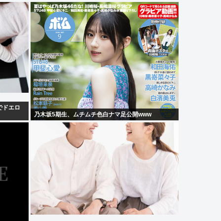
でドエロ
乃木坂5期生、ムチムチ色白ナマ足公開www