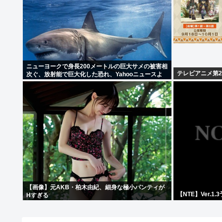
ニューヨークで身長200メートルの巨大サメの被害相
テレビアニメ第2
次ぐ、放射能で巨大化した恐れ、Yahooニュースよ
り
【画像】元AKB・柏木由紀、細身な極小パンティが
【NTE】Ver.1
Hすぎる