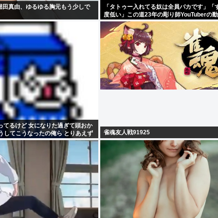
堀田真由、ゆるゆる胸元もう少しで
「タトゥー入れてる奴は全員バカです」「
度低い」この道23年の彫り師YouTuberの
ってるけど 女になりた過ぎて頭おか
雀魂友人戦91925
うしてこうなったの俺ら とりあえず