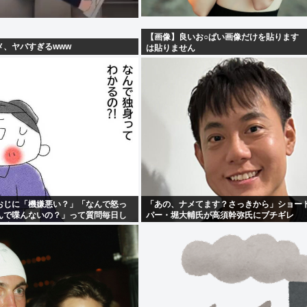
【画像】良いお○ぱい画像だけを貼ります
メ、ヤバすぎるwww
は貼りません
おじに「機嫌悪い？」「なんで怒っ
「あの、ナメてます？さっきから」ショー
んで喋んないの？」って質問毎日し
パー・堀大輔氏が高須幹弥氏にブチギレ
事辞めててワロタwww