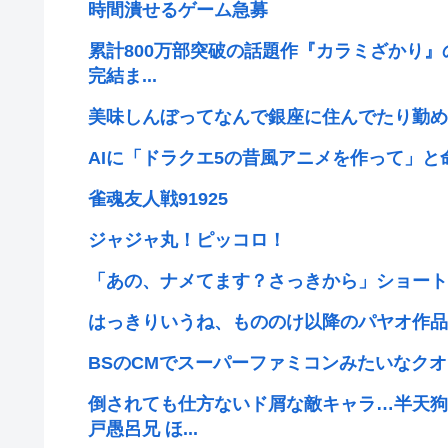
時間潰せるゲーム急募
累計800万部突破の話題作『カラミざかり』
完結ま...
美味しんぼってなんで銀座に住んでたり勤め
AIに「ドラクエ5の昔風アニメを作って」
雀魂友人戦91925
ジャジャ丸！ピッコロ！
「あの、ナメてます？さっきから」ショート
はっきりいうね、もののけ以降のパヤオ作品
BSのCMでスーパーファミコンみたいなクオ
倒されても仕方ないド屑な敵キャラ…半天狗
戸愚呂兄 ほ...