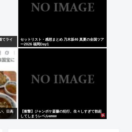
着てライ
セットリスト・感想まとめ 乃木坂46 真夏の全国ツア
ー2026 福岡Day1
ない、日高
【衝撃】ジャンポケ斎藤の犯行、生々しすぎて勃起
してしまうレベルwww