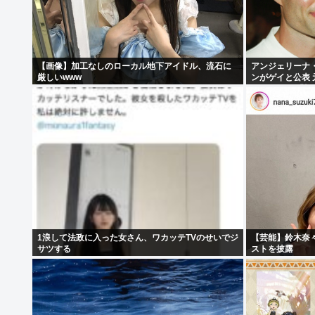
【画像】加工なしのローカル地下アイドル、流石に
アンジェリーナ
厳しいwww
ンがゲイと公表
ト ヤフコメ「
1浪して法政に入った女さん、ワカッテTVのせいでジ
【芸能】鈴木奈
サツする
ストを披露