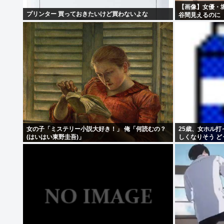
【画像】女優・
プリンター 買っておきたいけど買わないよな
谷間見えるのに
女の子「ミステリー小説大好き！」 俺「何読むの？
25歳、女ホル打
(はいはい東野圭吾)」
しくなりそう ど
オ●ニーしてきた