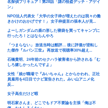
名探偵プリキュア！第28話「謎の怪盗デッチ・アゲイ
ン」
NPO法人代表女「大学の女子枠が増えたのは我々の働
きかけのおかげです！」 女子枠提言の張本人が見...
よーしガンダムの盾の形した寝袋を買ってキャンプに
行ったろ！とはならんやろ
「つまらない」 放送当時は酷評… 後に評価が逆転し
た傑作『ルパン三世』 再放送で視聴率30%超え...
石橋貴明、24年前のセクハラ被害者から許される「む
しろ嬉しかったんですよ」
女性「娘が職場で『みいちゃん』とからかわれ、正社
員雇用を4日目でクビ宣告された。みい山アニメ化
反...
女子高生だけど暇
明石家さんま、どこでもドア不要論を主張「俺は不