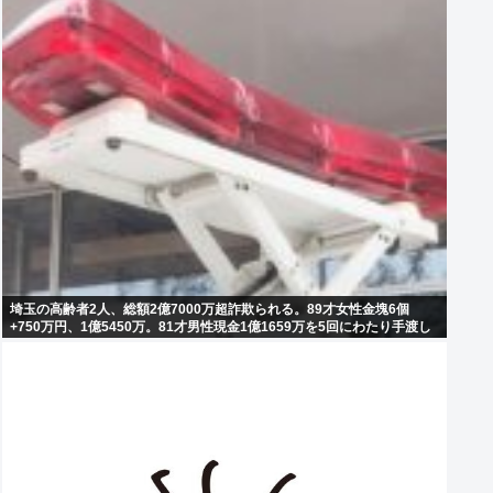
埼玉の高齢者2人、総額2億7000万超詐欺られる。89才女性金塊6個
+750万円、1億5450万。81才男性現金1億1659万を5回にわたり手渡し