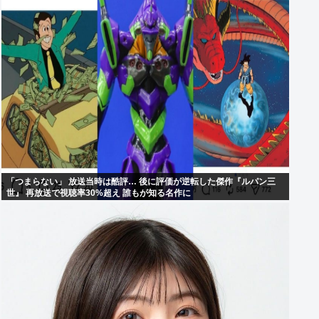
「つまらない」 放送当時は酷評… 後に評価が逆転した傑作『ルパン三
世』 再放送で視聴率30%超え 誰もが知る名作に