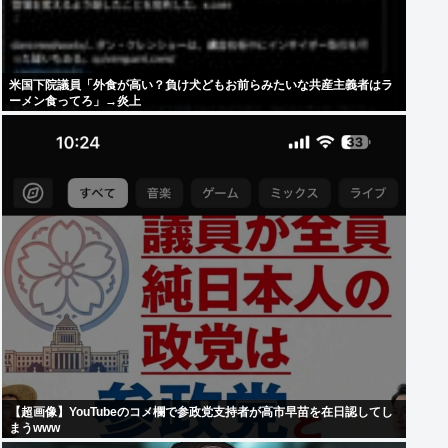
米国下院議員「外食が高い？負け犬どもお前らみたいな共産主義者はラ
ーメン食ってろ」→炎上
【超画像】YouTubeのコメ欄で参政党支持者が高市早苗を在日認してし
まうwww