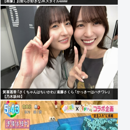
【画像】お前らが好きなJKスタイルwww
賀喜遥香 ｢さくちゃんはちいかわ｣ 遠藤さくら ｢かっきーはハチワレ｣
【乃木坂46】