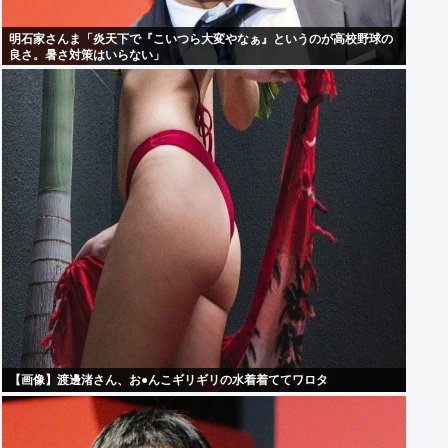
明石家さんま「炎天下で『こいつら大変やなぁ』というのが高校野球の
良さ。暑さ対策はいらない」
【画像】渡邊渚さん、お●んこギリギリの水着着ててワロタ