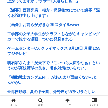
上がってますが アラサー1人暮らしも…」
【謝罪】西野亮廣、相方・梶原雄太について謝罪「深
くお詫び申し上げます」
【画像】お前らが好きなJKスタイルwww
工学部の女子大学生がクラフトしながらキャンピング
カーで旅する漫画、ついに発見される
ゲームセンターCX クライマックス 8月10日 月曜 1:55
フジテレビ
明石家さんま「炎天下で『こいつら大変やなぁ』とい
うのが高校野球の良さ。暑さ対策はいらない」
「機動戦士ガンダムNT」があんまり面白くなかった
んやが…
⚾高校野球、夏の甲子園、外野席がガラガラらしい
彼氏がいないと謳いケツのデカさで売れてタワマンを
ホーム
検索
トップ
サイドバー
購入しプロゲーマーと結婚したグラドル、息子が