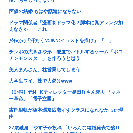
便。おもしろくない」
声優の結婚 もはや話題にならない
ドラマ関係者「漫画をドラマ化？脚本に糞アレンジ加
えなきゃ」←これ
彡(●)(●)「汗だくのJKのイラストを描け」 「…」
チンポの大きさや形、硬度でバトルするゲーム「ポコ
チンモンスター」を作ろうと思う
美人まんさん、枕営業してしまう
大学生ワイ、株で大儲けwww
【訃報】元NHKディレクター相田洋さん死去 「マネ
ー革命」「電子立国」
吉岡里帆が橋本環奈広瀬すずクラスになれなかった理
由
27歳独身・やす子が投稿 「いろんな結婚発表で盛り