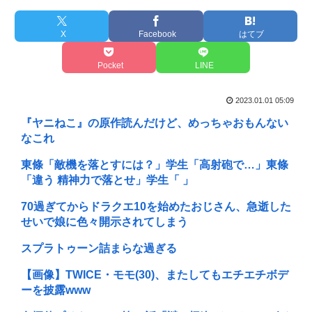
X
Facebook
はてブ
Pocket
LINE
2023.01.01 05:09
『ヤニねこ』の原作読んだけど、めっちゃおもんない
なこれ
東條「敵機を落とすには？」学生「高射砲で…」東條
「違う 精神力で落とせ」学生「 」
70過ぎてからドラクエ10を始めたおじさん、急逝した
せいで娘に色々開示されてしまう
スプラトゥーン詰まらな過ぎる
【画像】TWICE・モモ(30)、またしてもエチエチボデ
ーを披露www