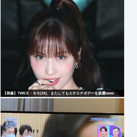
【画像】TWICE・モモ(30)、またしてもエチエチボデーを披露www