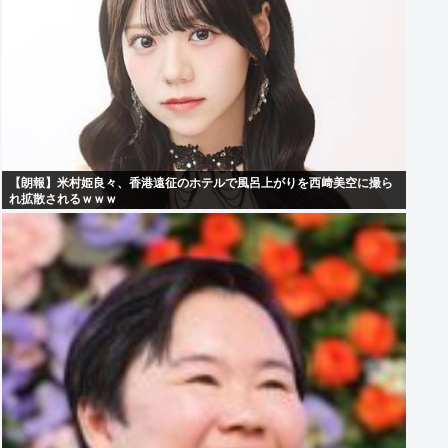
【朗報】米村姫良々、香港遠征のホテルで風呂上がりを西﨑美空に撮ら
れ拡散されるｗｗｗ