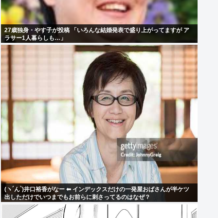
27歳独身・やす子が投稿 「いろんな結婚発表で盛り上がってますが ア
ラサー1人暮らしも…」
(ヽ´ん`)井口裕香がなー ⬅ インデックスだけの一発屋おばさんが半ケツ
出しただけでいつまでもお前らに刺さってるのはなぜ？