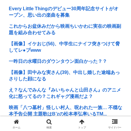
Every Little Thingのデビュー30周年記念サイトがオ
ープン、思い出の楽曲を募集
これからお盆休みだから映画ちいかわに実在の映画副
題を組み合わせてみる
【画像】イケおじ(56)、中学生にナイフ突きつけて脅
してレ●プwww
一昨日の水曜日のダウンタウン面白かった？？
【画像】田中みな実さん(39)、中出し婚した途端あっ
さりした顔になる
え？なんでみんな『みいちゃんと山田さん』のアニメ
化に怒ってるの？これギャグ漫画だよ？
映画「八つ墓村」怪しい村人、呪われた一族… 不穏な
本予告公開 主題歌はB’zの松本孝弘率いるTM...
KIINA.こと氷川きよしさん、ライブを前にあたシコ欲
ホーム
検索
トップ
サイドバー