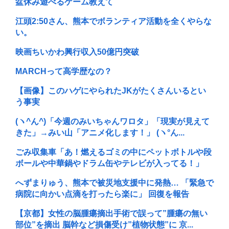
盆休み遊べるゲーム教えて
江頭2:50さん、熊本でボランティア活動を全くやらな
い。
映画ちいかわ興行収入50億円突破
MARCHって高学歴なの？
【画像】このハゲにやられたJKがたくさんいるとい
う事実
(ヽ^ん^)「今週のみいちゃんワロタ」「現実が見えて
きた」→みい山「アニメ化します！」 (ヽ°ん...
ごみ収集車「あ！燃えるゴミの中にペットボトルや段
ボールや中華鍋やドラム缶やテレビが入ってる！」
へずまりゅう、熊本で被災地支援中に発熱… 「緊急で
病院に向かい点滴を打ったら楽に」 回復を報告
【京都】女性の脳腫瘍摘出手術で誤って”腫瘍の無い
部位”を摘出 脳幹など損傷受け”植物状態”に 京...