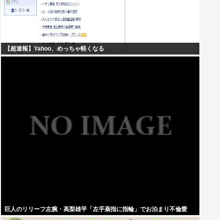
【超速報】Yahoo、めっちゃ軽くなる
巨人のリリーフ左腕・高梨雄平「左手薬指に指輪」でお泊まり不倫愛