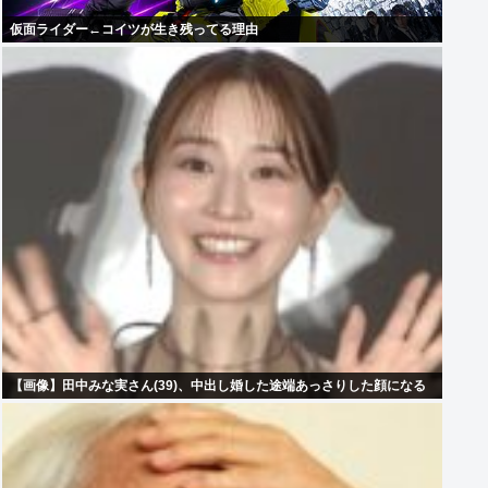
仮面ライダー←コイツが生き残ってる理由
【画像】田中みな実さん(39)、中出し婚した途端あっさりした顔になる