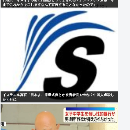
代理人「キスをする前に許諾はとってませんね？」ジャンポケ斎藤「今
までこれからキスしますなんて宣言することなかったので」
イスラエル高官「日本よ、原爆式典とか被害者面やめね？中国人虐殺し
たくせに」