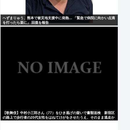
へずまりゅう、熊本で被災地支援中に発熱… 「緊急で病院に向かい点滴
を打ったら楽に」 回復を報告
【歌舞伎】中村小三郎さん（77）をひき逃げの疑いで書類送検 新宿区
の路上で歩行者の20代女性をはねてけがをさせたうえ、そのまま逃走か