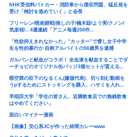
NHK受信料パトカー・消防車から徴収問題、猛反発を
受け「検討を進めていく」と会長
フリーレン/呪術廻戦/推しの子/楠木邸/よう実/クノン/
気楽領/…4週連続「アニメ毎週200作...
「性欲抑えきれなかった」”カッター”で脅し女子中学
生を性的暴行か 自称アルバイトの56歳男を逮捕
ガルパンと献血がコラボ！ 全血液を献血することでダ
ーチョビのオリジナル缶バッジ3個セットが貰える...
暇空茜の臣下のなるくん(嫌儲代表)、切り刻む動画を
うpするためにストッキングを購入、ハサミを入れ...
早稲田大学「学生の皆さん、近隣飲食店での無銭飲食
はやめてください」
面白いマイナー漫画
【画像】安心系JCが作った林間カレーwww