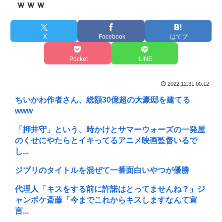
ｗｗｗ
X
Facebook
はてブ
Pocket
LINE
2022.12.31 00:12
ちいかわ作者さん、総額30億超の大豪邸を建てる
www
「押井守」という、時かけとサマーウォーズの一発屋
のくせにやたらとイキってるアニメ映画監督いるで
し...
ジブリのタイトルを混ぜて一番面白いやつが優勝
代理人「キスをする前に許諾はとってませんね？」ジ
ャンポケ斎藤「今までこれからキスしますなんて宣
言...