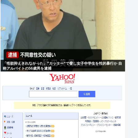
「性欲抑えきれなかった」”カッター”で脅し女子中学生を性的暴行か 自
称アルバイトの56歳男を逮捕