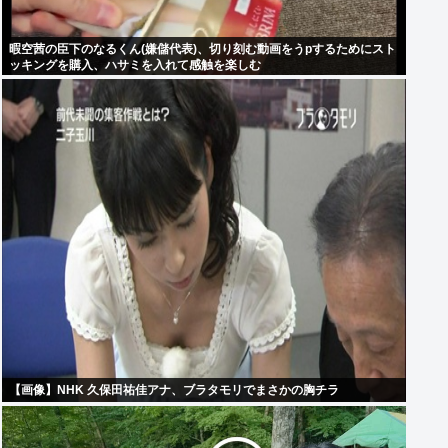
暇空茜の臣下のなるくん(嫌儲代表)、切り刻む動画をうpするためにスト
ッキングを購入、ハサミを入れて感触を楽しむ
【画像】NHK 久保田祐佳アナ、ブラタモリでまさかの胸チラ