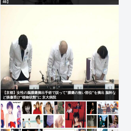
46】
【京都】女性の脳腫瘍摘出手術で誤って”腫瘍の無い部位”を摘出 脳幹な
ど損傷受け”植物状態”に 京大病院