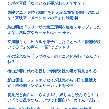
ンポケ斉藤「なぜとる必要があるんです？！」
東映アニメ 創立70周年を迎え記念施策を開始 7/31日
を「東映アニメーションの日」に制定 特...
鳥山明は「フリーザの第三形態を速攻スキップ」した
よな。尾田君なら一ヶ月は引っ張る。
立川志らく、ヒカルを弟子にしたことへの「談志が泣
いてるぞ」の声を”一言”でピシャリ
今の流れなら「ラブやん」のアニメ化も行けるんじゃ
ね？
檜山沙耶に代わる新しい弱者男性の姫が発見される
影山優佳、フォトエッセイが販売から 5日で重版決
定！未公開ランジェリーカットを公開
初見だと面白い「らんま1/2」繰り返し読んでも面白
い「うる星やつら」いつでも面白い「めぞん一刻」...