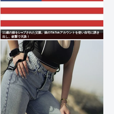
11歳の娘をレ●プされた父親。娘のTikTokアカウントを使い自宅に誘き
出し、銃撃で天誅！