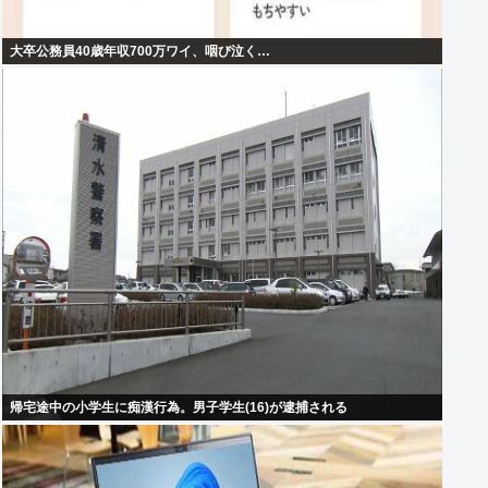
大卒公務員40歳年収700万ワイ、咽び泣く…
帰宅途中の小学生に痴漢行為。男子学生(16)が逮捕される