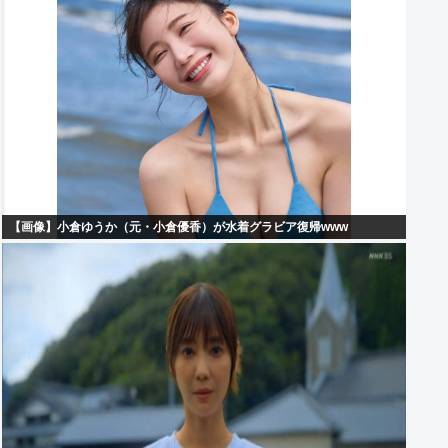
【画像】小倉ゆうか（元・小倉優香）が水着グラビア復帰www