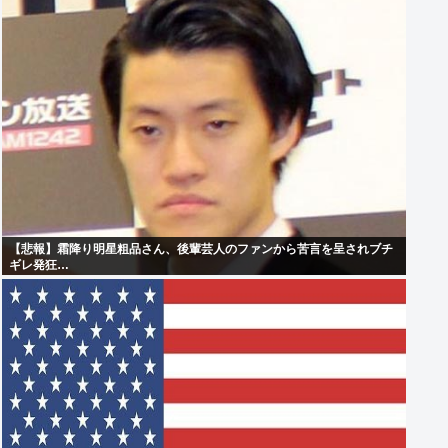
【悲報】霜降り明星粗品さん、後輩芸人のファンから苦言を呈されブチ
ギレ発狂…