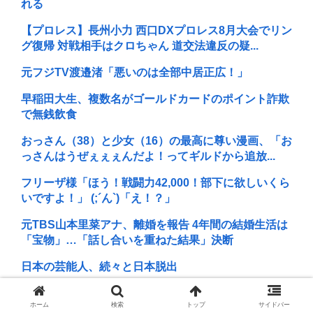
れる
【プロレス】長州小力 西口DXプロレス8月大会でリン
グ復帰 対戦相手はクロちゃん 道交法違反の疑...
元フジTV渡邉渚「悪いのは全部中居正広！」
早稲田大生、複数名がゴールドカードのポイント詐欺
で無銭飲食
おっさん（38）と少女（16）の最高に尊い漫画、「お
っさんはうぜぇぇぇんだよ！ってギルドから追放...
フリーザ様「ほう！戦闘力42,000！部下に欲しいくら
いですよ！」 (;´ん`)「え！？」
元TBS山本里菜アナ、離婚を報告 4年間の結婚生活は
「宝物」…「話し合いを重ねた結果」決断
日本の芸能人、続々と日本脱出
B’z「重いマーシャル運んでた腰の痛みまだ覚えてる
ホーム
検索
トップ
サイドバー
の」俺くん「マーシャルって何？ 」