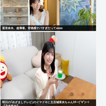
冨里奈央、超薄着。背徳感ヤバすぎだってwww
明日の｢めざましテレビ｣のイマドキに五百城茉央ちゃんｷﾀ━(ﾟ∀ﾟ)━!