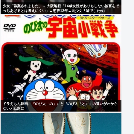
少女「強姦されました」→ 大阪地裁「14歳女性がありもしない被害をで
っちあげるとは考えにくい」→懲役12年→元少女「嘘でしたw」
ドラえもん映画、『のび太「の」』と『のび太「と」』の違いがわから
ないと話題に