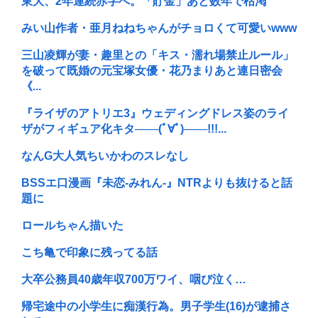
東大、2年連続赤字へ。「貯金」あと数年で枯渇
みい山作者・亜月ねねちゃんがチョロくて可愛いwww
三山凌輝が妻・趣里との「キス・濡れ場禁止ルール」
を破って既婚の元宝塚女優・花乃まりあと連日密会
《...
『ライザのアトリエ3』ウェディングドレス姿のライ
ザがフィギュア化キタ───(ﾟ∀ﾟ)───!!!...
なんG大人気ちいかわのスレなし
BSSエ口漫画『未恋-みれん-』NTRよりも抜けると話
題に
ロールちゃん描いた
こち亀で印象に残ってる話
大卒公務員40歳年収700万ワイ、咽び泣く…
帰宅途中の小学生に痴漢行為。男子学生(16)が逮捕さ