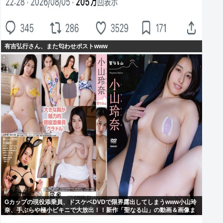
有吉弘行さん、また匂わせポストwww
Gカップの現役添乗員、ドスケベDVDで限界露出してしまうwww小山玲
奈、手ぶらや極小ビキニで大放出！！新作「聖なる山」の動画＆画像ま
とめ！