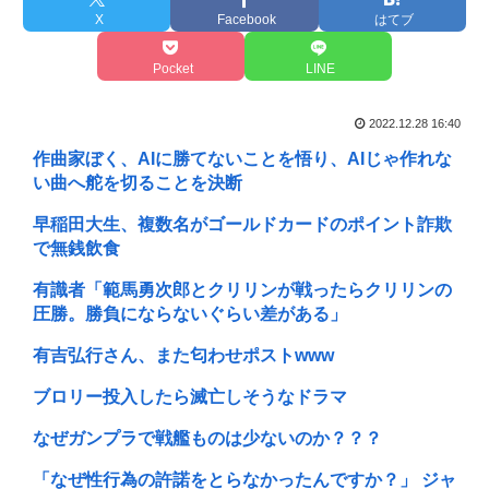
X
Facebook
はてブ
Pocket
LINE
2022.12.28 16:40
作曲家ぼく、AIに勝てないことを悟り、AIじゃ作れな
い曲へ舵を切ることを決断
早稲田大生、複数名がゴールドカードのポイント詐欺
で無銭飲食
有識者「範馬勇次郎とクリリンが戦ったらクリリンの
圧勝。勝負にならないぐらい差がある」
有吉弘行さん、また匂わせポストwww
ブロリー投入したら滅亡しそうなドラマ
なぜガンプラで戦艦ものは少ないのか？？？
「なぜ性行為の許諾をとらなかったんですか？」 ジャ