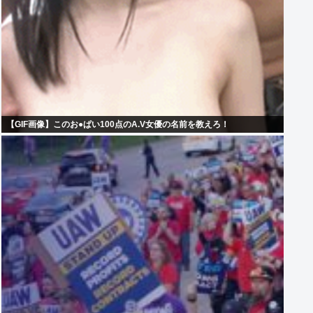
【GIF画像】このお●ぱい100点のA.V女優の名前を教えろ！