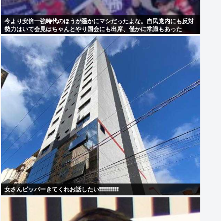
今より安倍一強時代のほうが遥かにマシだったよな。自民党内にも反対
勢力はいて会見はちゃんとやり国会にも出席、僅かに常識もあった
女さんビッパーきてくれお話したい❗❗❗❗❗❗❗❗❗❗