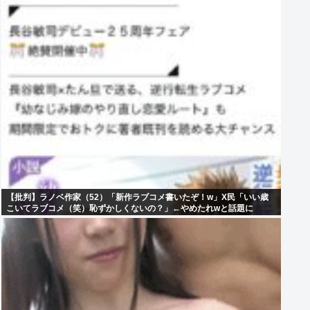
【批判】ラノベ作家（52）「新作ラブコメ書いたぞ！w」X民「いい歳
こいてラブコメ（笑）恥ずかしくないの？」←やめたれwと話題に