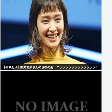
【画像あり】剛力彩芽さんの現在の姿、エッッッッッッッッッッッッ！