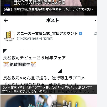
【画像】NHKに出た仙台育英の野球部JKマネージャー、ガチで可愛い
ぞ
ラノベ作家（52）「新作ラブコメ書いたぞ！w」X民「いい歳こいてラ
ブコメ（笑）恥ずかしくないの？」