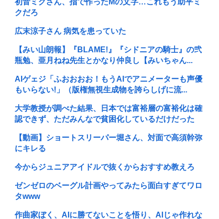
初音ミクさん、指で作ったMの文字…これもう助平ミ
クだろ
広末涼子さん 病気を患っていた
【みい山朗報】『BLAME!』『シドニアの騎士』の弐
瓶勉、亜月ねね先生とかなり仲良し【みいちゃん...
AIゲェジ「ふおおおお！もうAIでアニメーターも声優
もいらない!」（版権無視生成物を誇らしげに流...
大学教授が調べた結果、日本では富裕層の富裕化は確
認できず、ただみんなで貧困化しているだけだった
【動画】ショートスリーパー堀さん、対面で高須幹弥
にキレる
今からジュニアアイドルで抜くからおすすめ教えろ
ゼンゼロのベーグル計画やってみたら面白すぎてワロ
タwww
作曲家ぼく、AIに勝てないことを悟り、AIじゃ作れな