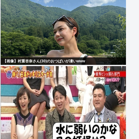
【画像】村重杏奈さん(30)のおつぱいが凄いwww