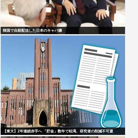
韓国で自殺配信した日本のキャバ嬢
【東大】2年連続赤字へ 「貯金」数年で枯渇、研究者の削減不可避