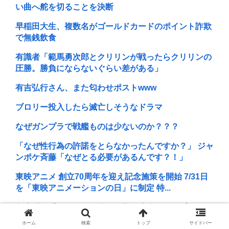
い曲へ舵を切ることを決断
早稲田大生、複数名がゴールドカードのポイント詐欺
で無銭飲食
有識者「範馬勇次郎とクリリンが戦ったらクリリンの
圧勝。勝負にならないぐらい差がある」
有吉弘行さん、また匂わせポストwww
ブロリー投入したら滅亡しそうなドラマ
なぜガンプラで戦艦ものは少ないのか？？？
「なぜ性行為の許諾をとらなかったんですか？」 ジャ
ンポケ斉藤「なぜとる必要があるんです？！」
東映アニメ 創立70周年を迎え記念施策を開始 7/31日
を「東映アニメーションの日」に制定 特...
鳥山明は「フリーザの第三形態を速攻スキップ」した
よな。尾田君なら一ヶ月は引っ張る。
ホーム
検索
トップ
サイドバー