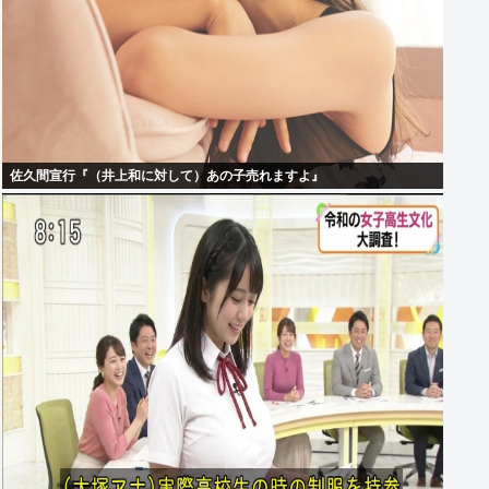
佐久間宣行『（井上和に対して）あの子売れますよ』