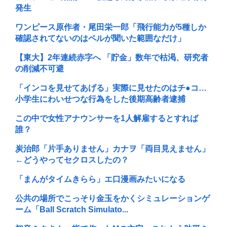
発生
ワンピース原作者・尾田栄一郎「飛行能力が5種しか
確認されてないのはペルが聞いた範囲なだけ」
【東大】2年連続赤字へ 「貯金」数年で枯渇、研究者
の削減不可避
「インコを見せてあげる」実際に見せたのはチ●コ…
小学生にわいせつな行為をした後期高齢者逮捕
この中で女性アナウンサーを1人解雇するとすれば
誰？
炭治郎「片手ありません」カナヲ「両目見えません」
←どうやってセクロスしたの？
「まんがタイムきらら」エ口漫画みたいになる
公共の場所でこっそり金玉をかくシミュレーションゲ
ーム「Ball Scratch Simulato...