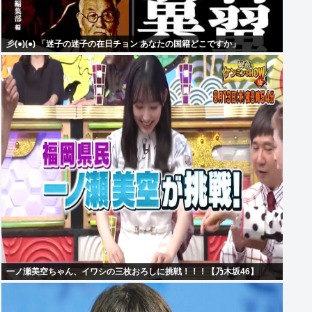
彡(●)(●) 「迷子の迷子の在日チョン あなたの国籍どこですか」
一ノ瀬美空ちゃん、イワシの三枚おろしに挑戦！！！【乃木坂46】