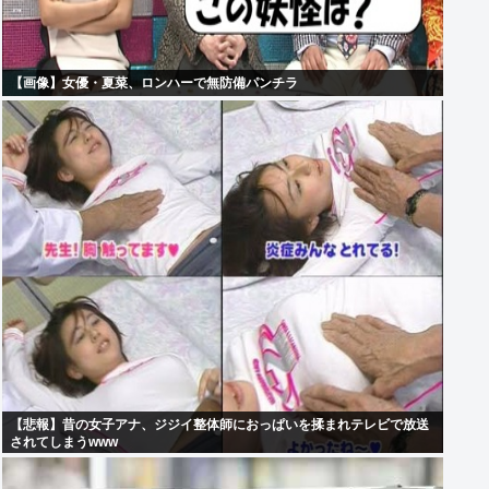
【画像】女優・夏菜、ロンハーで無防備パンチラ
【悲報】昔の女子アナ、ジジイ整体師におっぱいを揉まれテレビで放送
されてしまうwww