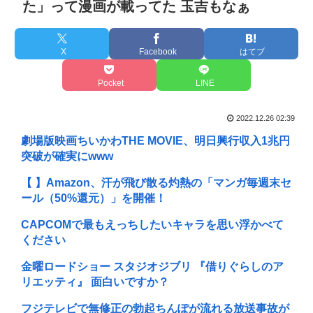
た」って漫画が載ってた 玉吉もなぁ
X
Facebook
はてブ
Pocket
LINE
2022.12.26 02:39
劇場版映画ちいかわTHE MOVIE、明日興行収入1兆円
突破が確実にwww
【 】Amazon、汗が飛び散る灼熱の「マンガ毎週末セ
ール（50%還元）」を開催！
CAPCOMで最もえっちしたいキャラを思い浮かべて
ください
金曜ロードショー スタジオジブリ 『借りぐらしのア
リエッティ』 面白いですか？
フジテレビで無修正の勃起ちんぽが流れる放送事故が