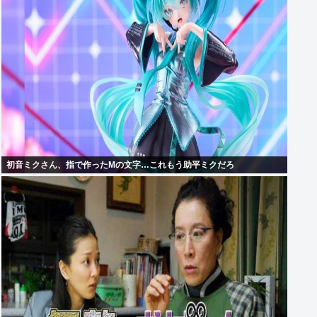
初音ミクさん、指で作ったMの文字…これもう助平ミクだろ