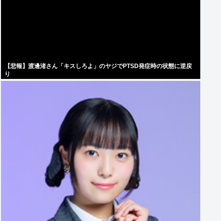
【悲報】渡邊渚さん「キスしろよ」のヤジでPTSD発症時の状態に逆戻
り