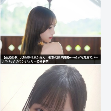
【生尻画像】元NMB48原かれん、衝撃の限界露出www1st写真集でパー
ルTバックのランジェリー姿を解禁！！！