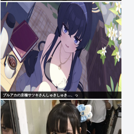
ブルアカの京極サツキさんしゅきしゅき…、っ