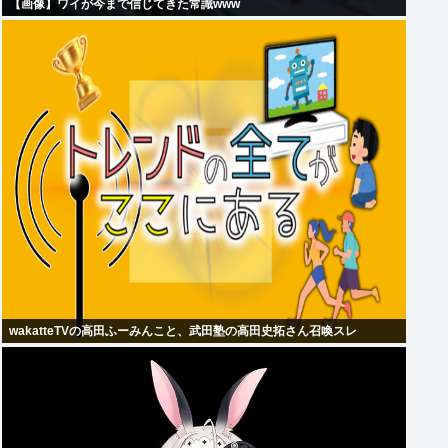
【画像】ワイが今まで信じてきた常識www
wakatteTVの高田ふーみんこと、武田塾の高田史拓さん召喚スレ