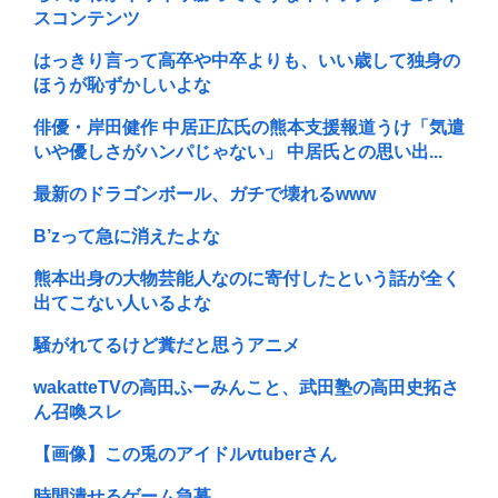
スコンテンツ
はっきり言って高卒や中卒よりも、いい歳して独身の
ほうが恥ずかしいよな
俳優・岸田健作 中居正広氏の熊本支援報道うけ「気遣
いや優しさがハンパじゃない」 中居氏との思い出...
最新のドラゴンボール、ガチで壊れるwww
B’zって急に消えたよな
熊本出身の大物芸能人なのに寄付したという話が全く
出てこない人いるよな
騒がれてるけど糞だと思うアニメ
wakatteTVの高田ふーみんこと、武田塾の高田史拓さ
ん召喚スレ
【画像】この兎のアイドルvtuberさん
時間潰せるゲーム急募