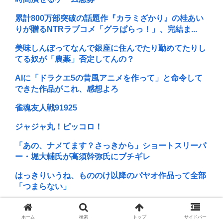
累計800万部突破の話題作『カラミざかり』の桂あい
りが贈るNTRラブコメ「グラぱらっ！」、完結ま...
美味しんぼってなんで銀座に住んでたり勤めてたりし
てる奴が「農薬」否定してんの？
AIに「ドラクエ5の昔風アニメを作って」と命令して
できた作品がこれ、感想よろ
雀魂友人戦91925
ジャジャ丸！ピッコロ！
「あの、ナメてます？さっきから」ショートスリーパ
ー・堀大輔氏が高須幹弥氏にブチギレ
はっきりいうね、もののけ以降のパヤオ作品って全部
「つまらない」
BSのCMでスーパーファミコンみたいなクオリティの
ゲームを8000円ぐらいで売ってるでしょ
ホーム
検索
トップ
サイドバー