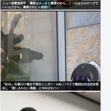
ニュー速愛国保守 「農家はさっさと農業やめろ。こっちはカルローズで
いいんだから。農業されたら迷惑だ」
『紅白』出場の17歳女子高生シンガー・tuki. ハワイで素顔以外ほぼ全部
出し 「隠しきれない美貌」とSNSざわつく