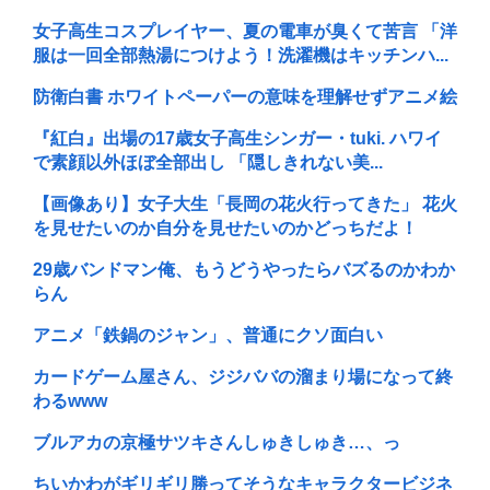
女子高生コスプレイヤー、夏の電車が臭くて苦言 「洋
服は一回全部熱湯につけよう！洗濯機はキッチンハ...
防衛白書 ホワイトペーパーの意味を理解せずアニメ絵
『紅白』出場の17歳女子高生シンガー・tuki. ハワイ
で素顔以外ほぼ全部出し 「隠しきれない美...
【画像あり】女子大生「長岡の花火行ってきた」 花火
を見せたいのか自分を見せたいのかどっちだよ！
29歳バンドマン俺、もうどうやったらバズるのかわか
らん
アニメ「鉄鍋のジャン」、普通にクソ面白い
カードゲーム屋さん、ジジババの溜まり場になって終
わるwww
ブルアカの京極サツキさんしゅきしゅき…、っ
ちいかわがギリギリ勝ってそうなキャラクタービジネ