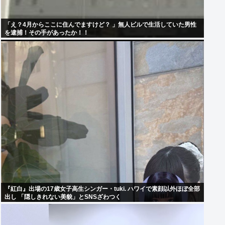
「え？4月からここに住んでますけど？ 」無人ビルで生活していた男性
を逮捕！その手があったか！！
『紅白』出場の17歳女子高生シンガー・tuki. ハワイで素顔以外ほぼ全部
出し 「隠しきれない美貌」とSNSざわつく