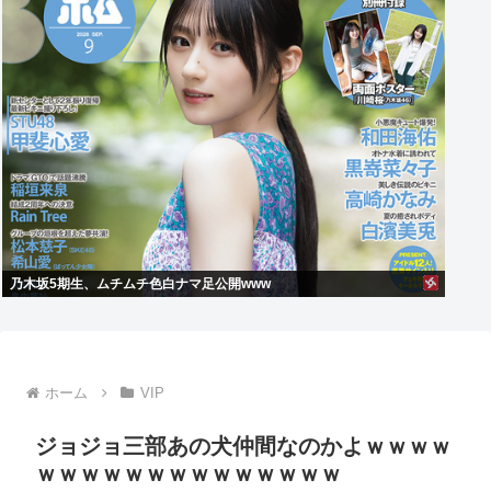
乃木坂5期生、ムチムチ色白ナマ足公開www
ホーム
VIP
ジョジョ三部あの犬仲間なのかよｗｗｗｗ
ｗｗｗｗｗｗｗｗｗｗｗｗｗｗ