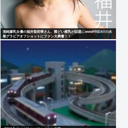
清純爆乳女優の福井梨莉華さん、際どい横乳が話題にwwwFRIDAYの水
着グラビアオフショットにファン大興奮！！