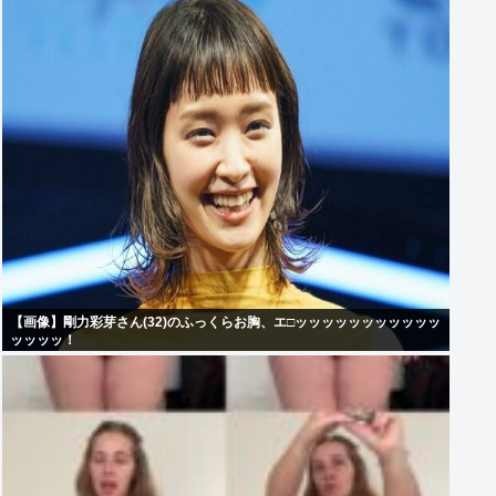
【画像】剛力彩芽さん(32)のふっくらお胸、エ□ッッッッッッッッッッッ
ッッッッ！