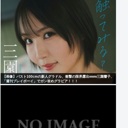
【画像】バスト100cmの新人グラドル、衝撃の限界露出www三園響子、
「週刊プレイボーイ」でガン攻めグラビア！！！