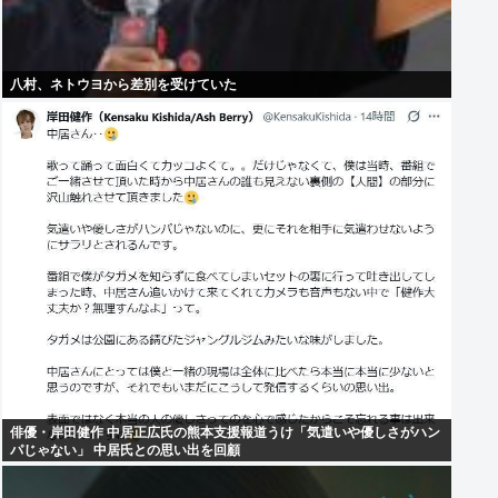
八村、ネトウヨから差別を受けていた
俳優・岸田健作 中居正広氏の熊本支援報道うけ「気遣いや優しさがハン
パじゃない」 中居氏との思い出を回顧