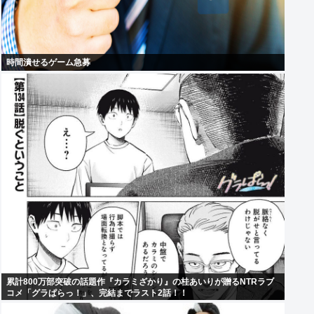
時間潰せるゲーム急募
累計800万部突破の話題作『カラミざかり』の桂あいりが贈るNTRラブ
コメ「グラぱらっ！」、完結までラスト2話！！