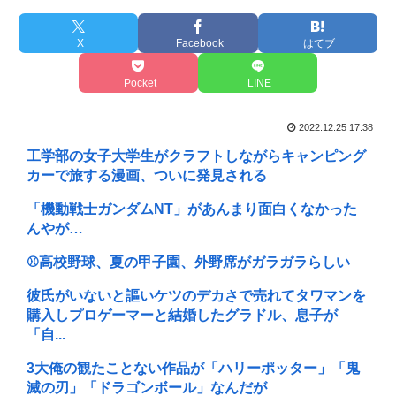
X
Facebook
はてブ
Pocket
LINE
2022.12.25 17:38
工学部の女子大学生がクラフトしながらキャンピング
カーで旅する漫画、ついに発見される
「機動戦士ガンダムNT」があんまり面白くなかった
んやが…
⚾高校野球、夏の甲子園、外野席がガラガラらしい
彼氏がいないと謳いケツのデカさで売れてタワマンを
購入しプロゲーマーと結婚したグラドル、息子が
「自...
3大俺の観たことない作品が「ハリーポッター」「鬼
滅の刃」「ドラゴンボール」なんだが