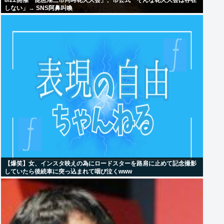
8/22開催「琵琶湖三市同時花火大会」、市公式「そんな花火大会は存在
しない」→ SNS阿鼻叫喚
【爆笑】女、インスタ映えの為にロードスターを路肩に止めて記念撮影
していたら後続車に突っ込まれて咽び泣くwww