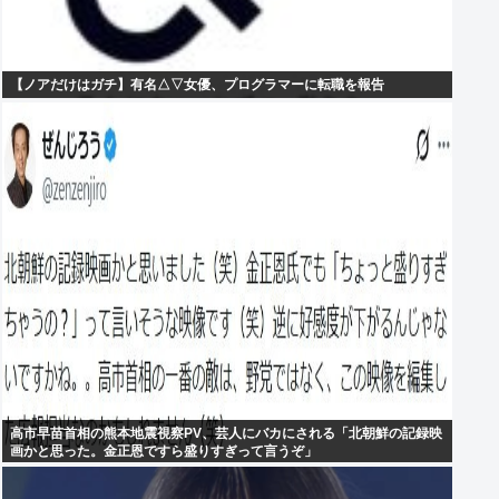
【ノアだけはガチ】有名△▽女優、プログラマーに転職を報告
高市早苗首相の熊本地震視察PV、芸人にバカにされる「北朝鮮の記録映
画かと思った。金正恩ですら盛りすぎって言うぞ」