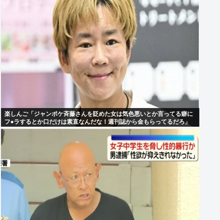
楽しんご「ジャンポケ斉藤さんを貶めた女は気色悪いとか言ってる癖に
フ●ラするとか口だけは素直なんだな！週刊誌から金もらってるだろ」