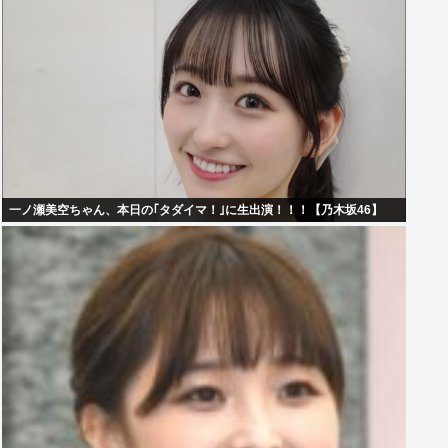
一ノ瀬美空ちゃん、本日の｢タダイマ！｣に生出演！！！【乃木坂46】