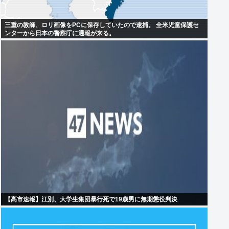
三重の教師、ロリ画像をPCに保存していたので逮捕。 全米児童保護セ
ンターから日本の警察庁に通報が来る。
【高市速報】江別、大学生集団暴行死で19歳男に無期懲役判決