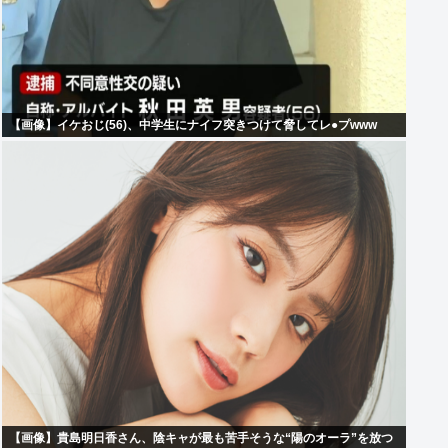
【画像】イケおじ(56)、中学生にナイフ突きつけて脅してレ●プwww
【画像】貴島明日香さん、陰キャが最も苦手そうな“陽のオーラ”を放つ