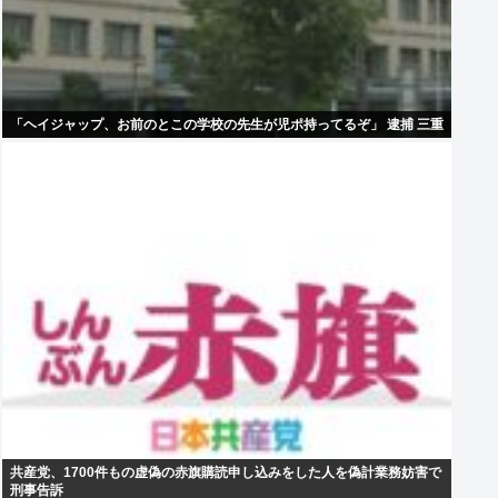
「ヘイジャップ、お前のとこの学校の先生が児ポ持ってるぞ」 逮捕 三重
共産党、1700件もの虚偽の赤旗購読申し込みをした人を偽計業務妨害で
刑事告訴