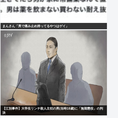
まんさん「男で痛み止め持ってるやつはゲイ」
【江別事件】大学生リンチ殺人主犯の男(当時18歳)に「無期懲役」の判
決