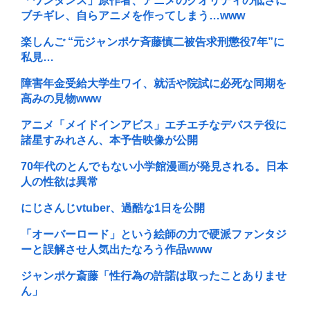
「ワンダンス」原作者、アニメのクオリティの低さに
ブチギレ、自らアニメを作ってしまう…www
楽しんご “元ジャンポケ斉藤慎二被告求刑懲役7年”に
私見…
障害年金受給大学生ワイ、就活や院試に必死な同期を
高みの見物www
アニメ「メイドインアビス」エチエチなデバステ役に
諸星すみれさん、本予告映像が公開
70年代のとんでもない小学館漫画が発見される。日本
人の性欲は異常
にじさんじvtuber、過酷な1日を公開
「オーバーロード」という絵師の力で硬派ファンタジ
ーと誤解させ人気出たなろう作品www
ジャンポケ斎藤「性行為の許諾は取ったことありませ
ん」