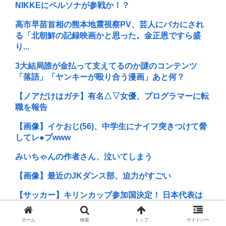
NIKKEにペルソナが参戦か！？
高市早苗首相の熊本地震視察PV、芸人にバカにされ
る「北朝鮮の記録映画かと思った。金正恩ですら盛
り...
3大結局誰が金払って支えてるのか謎のコンテンツ
「落語」「ヤンキーが殴り合う漫画」あと何？
【ノアだけはガチ】有名△▽女優、プログラマーに転
職を報告
【画像】イケおじ(56)、中学生にナイフ突きつけて脅
してレ●プwww
みいちゃんの作者さん、泣いてしまう
【画像】最近のJKダンス部、迫力がすごい
【サッカー】キリンカップ参加国決定！ 日本代表は
10/1 エクアドル（TBS）10/5 パナマか...
ホーム
検索
トップ
サイドバー
【ジャニーズ】光GENJI、サブスク&DL配信が解禁