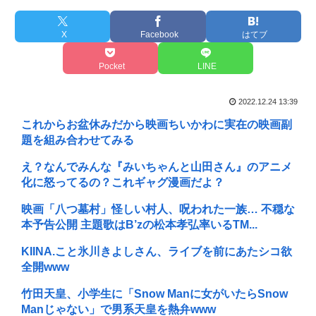
X
Facebook
はてブ
Pocket
LINE
2022.12.24 13:39
これからお盆休みだから映画ちいかわに実在の映画副
題を組み合わせてみる
え？なんでみんな『みいちゃんと山田さん』のアニメ
化に怒ってるの？これギャグ漫画だよ？
映画「八つ墓村」怪しい村人、呪われた一族… 不穏な
本予告公開 主題歌はB’zの松本孝弘率いるTM...
KIINA.こと氷川きよしさん、ライブを前にあたシコ欲
全開www
竹田天皇、小学生に「Snow Manに女がいたらSnow
Manじゃない」で男系天皇を熱弁www