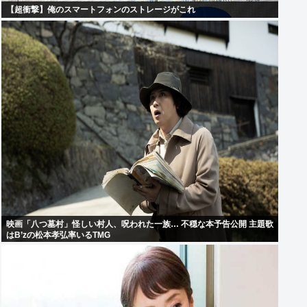
【超衝撃】俺のスマートフォンのストレージがこれ
映画「八つ墓村」怪しい村人、呪われた一族… 不穏な本予告公開 主題歌
はB’zの松本孝弘率いるTMG