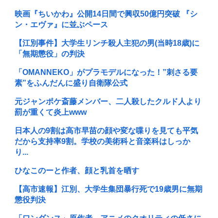
映画『ちいかわ』公開14日間で興収50億円突破 『シ
ン・エヴァ』に並ぶペース
【江別事件】大学生リンチ殺人主犯の男(当時18歳)に
「無期懲役」の判決
「OMANNEKO」がプラモデルになった！”刺さる要
素”をふんだんに盛り自衛隊公式
元ジャンポケ斎藤メンバー、二人殺したクルド人より
罰が重くて炎上www
日本人の9割は高市早苗の顔や変な喋りを見ても平気
だから支持率9割。学校の美術科と音楽科はしっか
り...
ひなこのーと作者、顔と乳首を晒す
【高市速報】江別、大学生集団暴行死で19歳男に無期
懲役判決