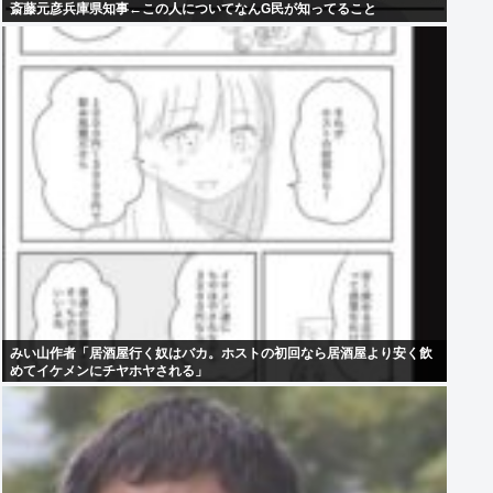
斎藤元彦兵庫県知事←この人についてなんG民が知ってること
みい山作者「居酒屋行く奴はバカ。ホストの初回なら居酒屋より安く飲
めてイケメンにチヤホヤされる」