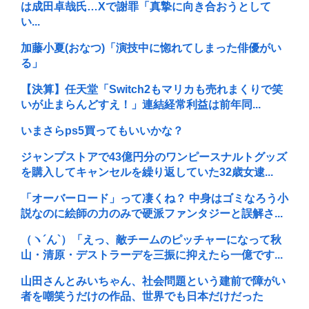
は成田卓哉氏…Xで謝罪「真摯に向き合おうとして
い...
加藤小夏(おなつ)「演技中に惚れてしまった俳優がい
る」
【決算】任天堂「Switch2もマリカも売れまくりで笑
いが止まらんどすえ！」連結経常利益は前年同...
いまさらps5買ってもいいかな？
ジャンプストアで43億円分のワンピースナルトグッズ
を購入してキャンセルを繰り返していた32歳女逮...
「オーバーロード」って凄くね？ 中身はゴミなろう小
説なのに絵師の力のみで硬派ファンタジーと誤解さ...
（ヽ´ん`）「えっ、敵チームのピッチャーになって秋
山・清原・デストラーデを三振に抑えたら一億です...
山田さんとみいちゃん、社会問題という建前で障がい
者を嘲笑うだけの作品、世界でも日本だけだった