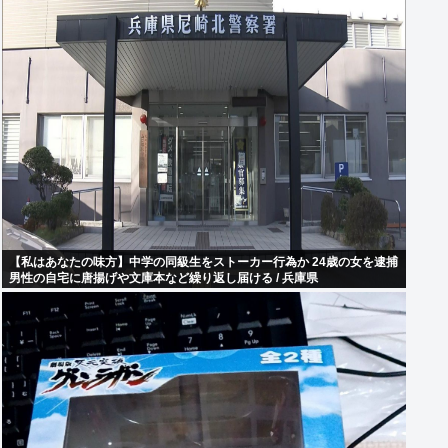
【私はあなたの味方】中学の同級生をストーカー行為か 24歳の女を逮捕
男性の自宅に唐揚げや文庫本など繰り返し届ける / 兵庫県