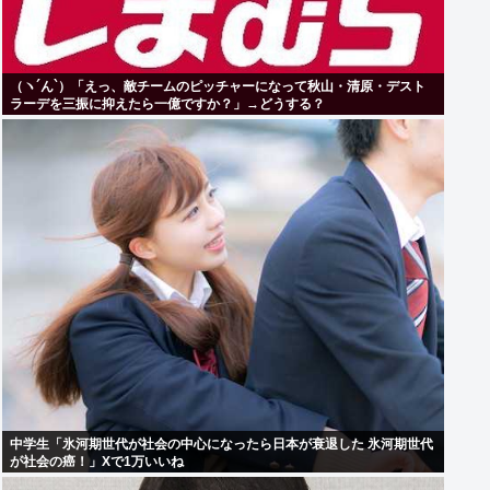
（ヽ´ん`）「えっ、敵チームのピッチャーになって秋山・清原・デスト
ラーデを三振に抑えたら一億ですか？」→どうする？
中学生「氷河期世代が社会の中心になったら日本が衰退した 氷河期世代
が社会の癌！」Xで1万いいね