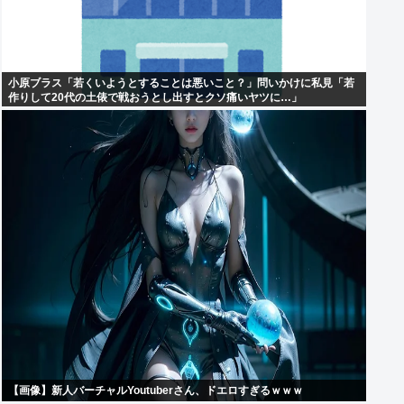
小原ブラス「若くいようとすることは悪いこと？」問いかけに私見「若
作りして20代の土俵で戦おうとし出すとクソ痛いヤツに…」
【画像】新人バーチャルYoutuberさん、ドエロすぎるｗｗｗ