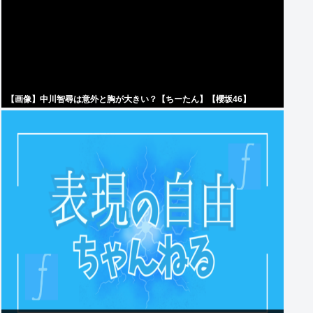
【画像】中川智尋は意外と胸が大きい？【ちーたん】【櫻坂46】