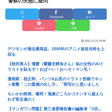
警察の失態に疑問
X
Facebook
はてブ
Pocket
LINE
2022.12.23 18:09
デジモンが過去最高益。2000年のアニメ放送当時を上
回る
【秋田美人】壇蜜（齋藤支靜加さん）似の女性のAIイ
ラストを貼るぞ！おぱーい！おへそ！マン毛！
漫画家・桂正和、パンツ&お尻のイラスト投稿でネッ
ト衝撃「この質感の出し方」「実写かと思いました
ちいかわ映画、爆死！鬼滅どころかコナンすら超えら
れず客足遠のく
【マンガワン問題】第三者委報告書の編集者「G氏」