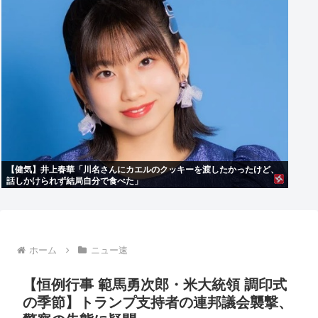
【健気】井上春華「川名さんにカエルのクッキーを渡したかったけど、
話しかけられず結局自分で食べた」
ホーム
ニュー速
【恒例行事 範馬勇次郎・米大統領 調印式
の季節】トランプ支持者の連邦議会襲撃、