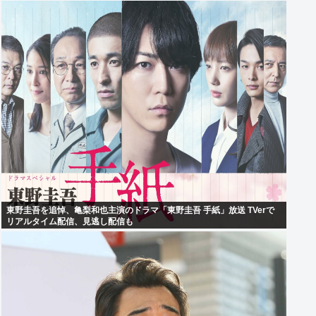
東野圭吾を追悼、亀梨和也主演のドラマ「東野圭吾 手紙」放送 TVerで
リアルタイム配信、見逃し配信も