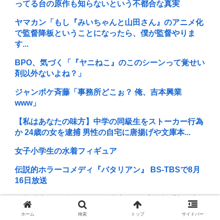
ってる台の原作も知らないという不都合な真実
ヤマカン「もし『みいちゃんと山田さん』のアニメ化
で監督降板ということになったら、僕が監督やりま
す...
BPO、気づく「『ヤニねこ』のこのシーンって覚せい
剤以外ないよね？」
ジャンポケ斉藤「事務所どこぉ？ 俺、吉本興業
www」
【私はあなたの味方】中学の同級生をストーカー行為
か 24歳の女を逮捕 男性の自宅に唐揚げや文庫本...
女子小学生の水着フィギュア
伝説的ホラーコメディ『バタリアン』 BS-TBSで8月
16日放送
伊集院光が日刊スポーツの見出しに2度激怒「朝日新
聞系の新聞をやめる」と言い出した背景
ホーム
検索
トップ
サイドバー