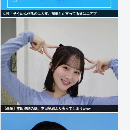
女性「そうめん作るのは大変。簡単とか言ってる奴はエアプ」
【画像】本田望結の妹、本田望結より実ってしまうwww