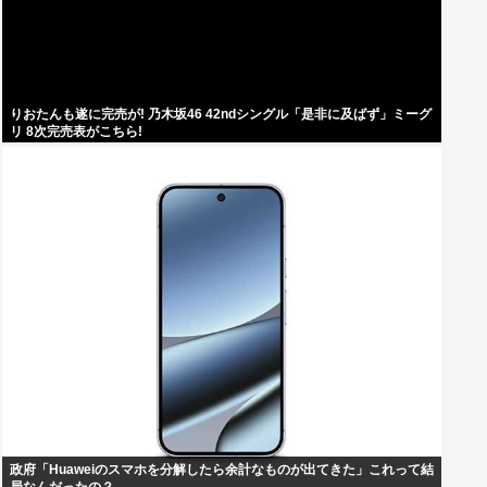
りおたんも遂に完売が! 乃木坂46 42ndシングル「是非に及ばず」ミーグ
リ 8次完売表がこちら!
政府「Huaweiのスマホを分解したら余計なものが出てきた」これって結