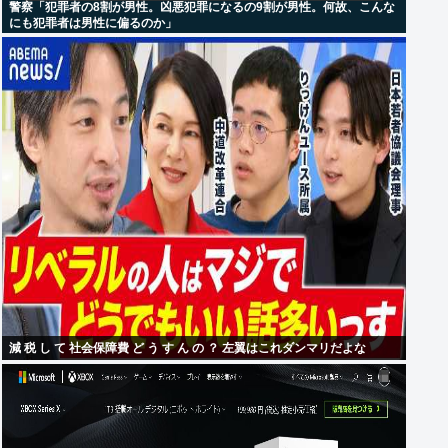
警察「犯罪者の8割が男性。凶悪犯罪になるの9割が男性。何故、こんな
にも犯罪者は男性に偏るのか」
減 税 し て 社会保障費 ど う す ん の ？ 左翼はこれダンマリだよな