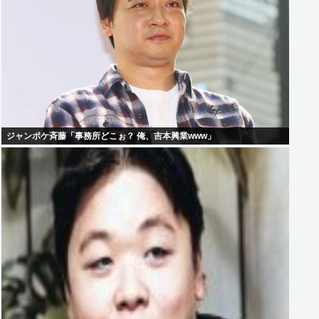
ジャンポケ斉藤「事務所どこぉ？ 俺、吉本興業www」