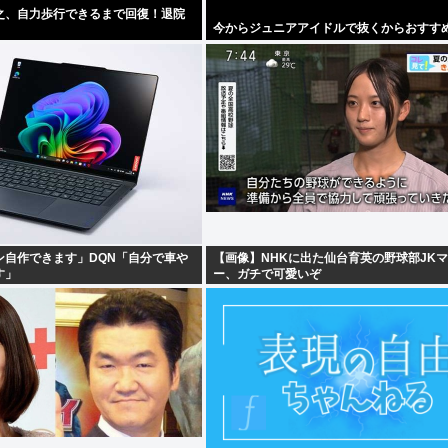
之、自力歩行できるまで回復！退院
今からジュニアアイドルで抜くからおすす
ン自作できます」DQN「自分で車や
【画像】NHKに出た仙台育英の野球部JK
す」
ー、ガチで可愛いぞ