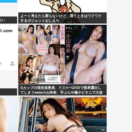
よーく考えたら要らないけど、買うときはワクワク
ない
するガジェットおしえろ
Gカップの現役添乗員、ドスケベDVDで限界露出し
てしまうwww小山玲奈、手ぶらや極小ビキニで大放
出！！新作「聖なる山」の動画＆画像まとめ！