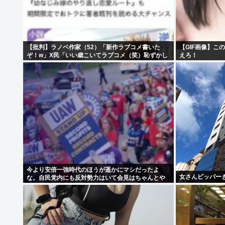
【批判】ラノベ作家（52）「新作ラブコメ書いた
【GIF画像】この
ぞ！w」X民「いい歳こいてラブコメ（笑）恥ずかし
えろ！
くないの？」←やめたれwと話題に
今より安倍一強時代のほうが遥かにマシだったよ
女さんビッパーきてく
な。自民党内にも反対勢力はいて会見はちゃんとや
り国会にも出席、僅かに常識もあった