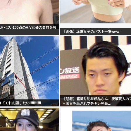
お●ぱい100点のA.V女優の名前を教
【画像】坂道女子のバスト一覧www
【悲報】霜降り明星粗品さん、後輩芸人の
れお話したい❗❗❗❗❗❗❗❗❗❗
ら苦言を呈されブチギレ発狂…