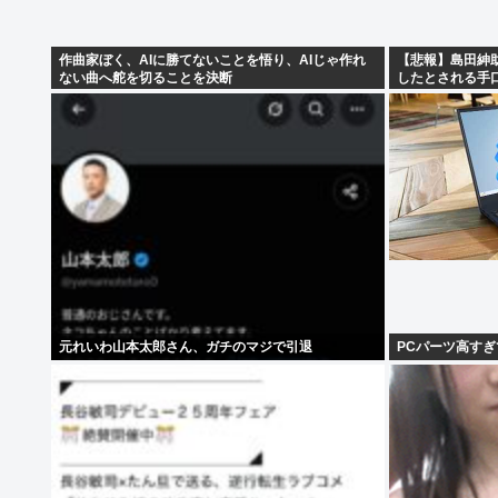
作曲家ぼく、AIに勝てないことを悟り、AIじゃ作れ
【悲報】島田紳
ない曲へ舵を切ることを決断
したとされる手口
元れいわ山本太郎さん、ガチのマジで引退
PCパーツ高す