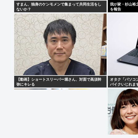
すまん、独身のケンモメンで集まって共同生活をし
我が家・杉山裕
ないか？
を報告
【動画】ショートスリーパー堀さん、対面で高須幹
オタク「パソコ
弥にキレる
バイクいじれま