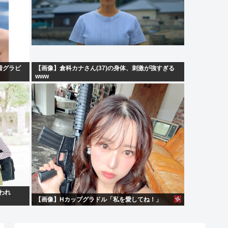
着グラビ
【画像】倉科カナさん(37)の身体、刺激が強すぎる
www
われ
【画像】Hカップグラドル「私を愛してね！」