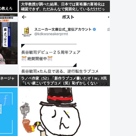
大学教授が調べた結果、日本では富裕層の富裕化は
め教えろ
確認できず、ただみんなで貧困化しているだけだっ
た
マネージャ
ラノベ作家（52）「新作ラブコメ書いたぞ！w」X民
「いい歳こいてラブコメ（笑）恥ずかしくない
の？」