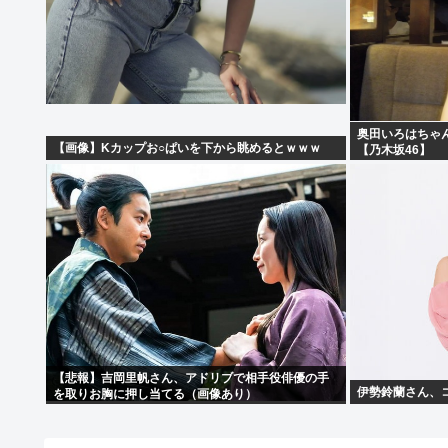
奥田いろはちゃ
【画像】Kカップお○ぱいを下から眺めるとｗｗｗ
【乃木坂46】
【悲報】吉岡里帆さん、アドリブで相手役俳優の手
伊勢鈴蘭さん、
を取りお胸に押し当てる（画像あり）