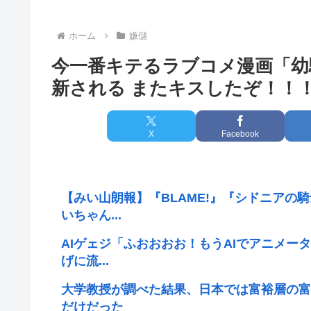
ホーム
嫌儲
今一番キテるラブコメ漫画「幼
新される またキスしたぞ！！
X
Facebook
【みい山朗報】『BLAME!』『シドニアの
いちゃん...
AIゲェジ「ふおおおお！もうAIでアニメー
げに流...
大学教授が調べた結果、日本では富裕層の富
だけだった