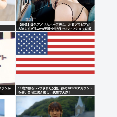
【画像】爆乳アメリカハーフ美女、水着グラビアが
大迫力すぎるwww美澄衿依がむっちりマシュマロボ
ディを解放！！
ファンか
11歳の娘をレ●プされた父親。娘のTikTokアカウント
を使い自宅に誘き出し、銃撃で天誅！