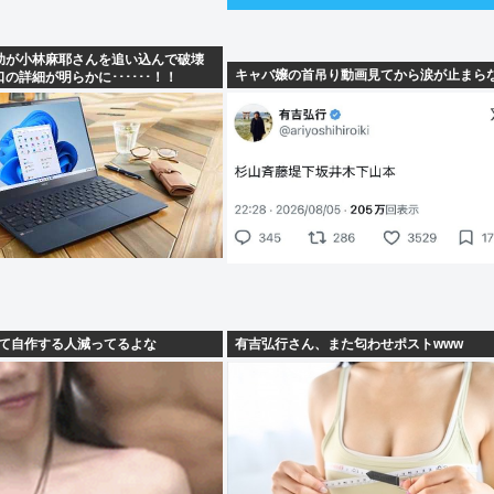
助が小林麻耶さんを追い込んで破壊
キャバ嬢の首吊り動画見てから涙が止まら
の詳細が明らかに･･････！！
ぎて自作する人減ってるよな
有吉弘行さん、また匂わせポストwww