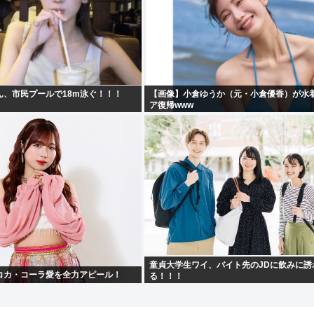
ん、市民プールで18m泳ぐ！！！
【画像】小倉ゆうか（元・小倉優香）が水
ア復帰www
童貞大学生ワイ、バイト先のJDに飲みに誘
コカ・コーラ愛を全力アピール！
る！！！