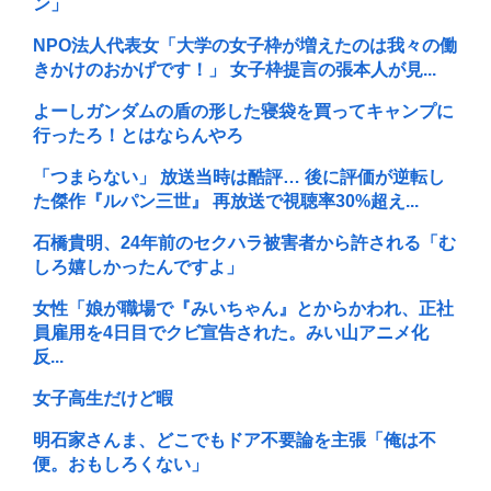
ン」
NPO法人代表女「大学の女子枠が増えたのは我々の働
きかけのおかげです！」 女子枠提言の張本人が見...
よーしガンダムの盾の形した寝袋を買ってキャンプに
行ったろ！とはならんやろ
「つまらない」 放送当時は酷評… 後に評価が逆転し
た傑作『ルパン三世』 再放送で視聴率30%超え...
石橋貴明、24年前のセクハラ被害者から許される「む
しろ嬉しかったんですよ」
女性「娘が職場で『みいちゃん』とからかわれ、正社
員雇用を4日目でクビ宣告された。みい山アニメ化
反...
女子高生だけど暇
明石家さんま、どこでもドア不要論を主張「俺は不
便。おもしろくない」