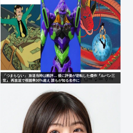
「つまらない」 放送当時は酷評… 後に評価が逆転した傑作『ルパン三
世』 再放送で視聴率30%超え 誰もが知る名作に