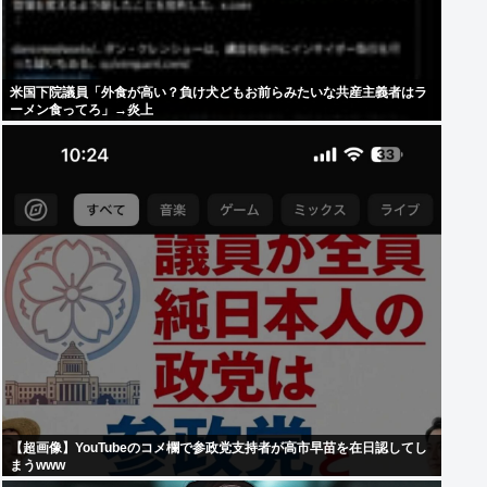
米国下院議員「外食が高い？負け犬どもお前らみたいな共産主義者はラ
ーメン食ってろ」→炎上
【超画像】YouTubeのコメ欄で参政党支持者が高市早苗を在日認してし
まうwww