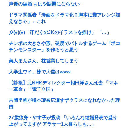
声優の結婚 もはや話題にならない
ドラマ関係者「漫画をドラマ化？脚本に糞アレンジ加
えなきゃ」←これ
彡(●)(●)「汗だくのJKのイラストを描け」 「…」
チンポの大きさや形、硬度でバトルするゲーム「ポコ
チンモンスター」を作ろうと思う
美人まんさん、枕営業してしまう
大学生ワイ、株で大儲けwww
【訃報】元NHKディレクター相田洋さん死去 「マネ
ー革命」「電子立国」
吉岡里帆が橋本環奈広瀬すずクラスになれなかった理
由
27歳独身・やす子が投稿 「いろんな結婚発表で盛り
上がってますが アラサー1人暮らしも…」