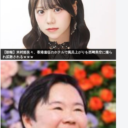
【朗報】米村姫良々、香港遠征のホテルで風呂上がりを西﨑美空に撮ら
れ拡散されるｗｗｗ