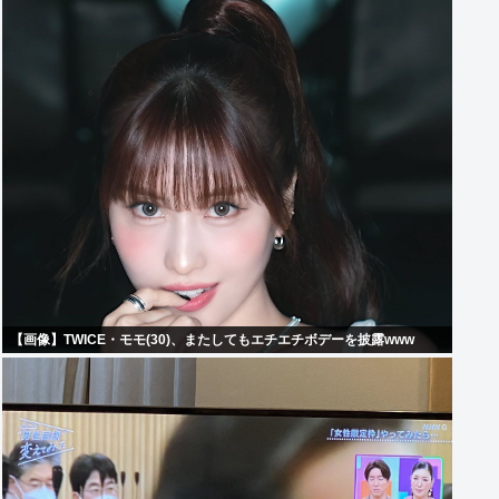
【画像】TWICE・モモ(30)、またしてもエチエチボデーを披露www