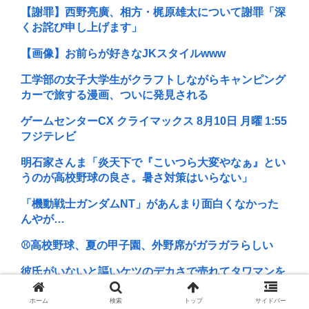
【謝罪】西野亮廣、相方・梶原雄太について謝罪「深
くお詫び申し上げます」
【画像】お前らが好きなJKスタイルwww
工学部の女子大学生がクラフトしながらキャンピング
カーで旅する漫画、ついに発見される
ゲームセンターCX クライマックス 8月10日 月曜 1:55
フジテレビ
明石家さんま「炎天下で『こいつら大変やなぁ』とい
うのが高校野球の良さ。暑さ対策はいらない」
「機動戦士ガンダムNT」があんまり面白くなかった
んやが…
⚾高校野球、夏の甲子園、外野席がガラガラらしい
彼氏がいないと謳いケツのデカさで売れてタワマンを
購入しプロゲーマーと結婚したグラドル、息子が
「自...
ホーム
検索
トップ
サイドバー