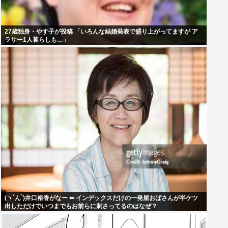
27歳独身・やす子が投稿 「いろんな結婚発表で盛り上がってますが ア
ラサー1人暮らしも…」
(ヽ´ん`)井口裕香がなー ⬅ インデックスだけの一発屋おばさんが半ケツ
出しただけでいつまでもお前らに刺さってるのはなぜ？