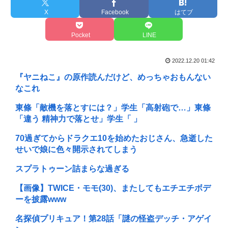
X
Facebook
はてブ
Pocket
LINE
2022.12.20 01:42
『ヤニねこ』の原作読んだけど、めっちゃおもんない
なこれ
東條「敵機を落とすには？」学生「高射砲で…」東條
「違う 精神力で落とせ」学生「 」
70過ぎてからドラクエ10を始めたおじさん、急逝した
せいで娘に色々開示されてしまう
スプラトゥーン詰まらな過ぎる
【画像】TWICE・モモ(30)、またしてもエチエチボデ
ーを披露www
名探偵プリキュア！第28話「謎の怪盗デッチ・アゲイ