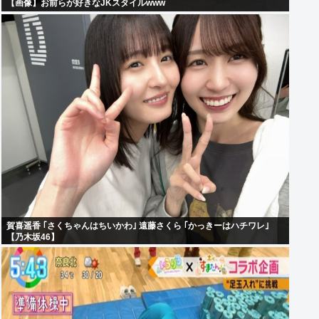
【画像】お前らが好きなJKスタイルwww
賀喜遥香 ｢さくちゃんはちいかわ｣ 遠藤さくら ｢かっきーはハチワレ｣
【乃木坂46】