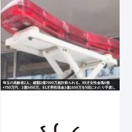
埼玉の高齢者2人、総額2億7000万超詐欺られる。89才女性金塊6個
+750万円、1億5450万。81才男性現金1億1659万を5回にわたり手渡し