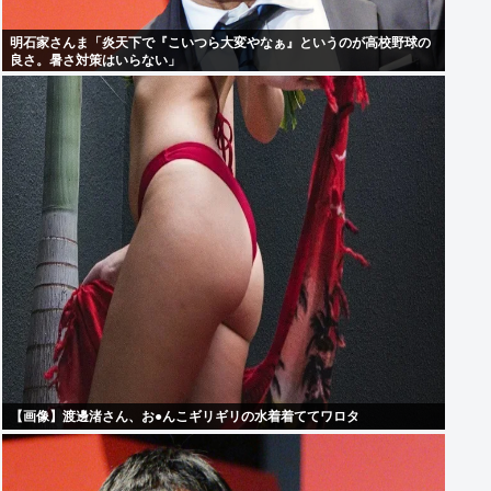
明石家さんま「炎天下で『こいつら大変やなぁ』というのが高校野球の
良さ。暑さ対策はいらない」
【画像】渡邊渚さん、お●んこギリギリの水着着ててワロタ