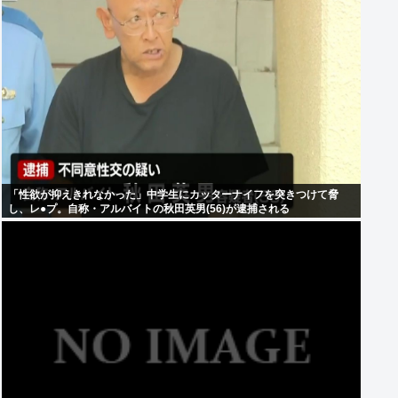
「性欲が抑えきれなかった」中学生にカッターナイフを突きつけて脅
し、レ●プ。自称・アルバイトの秋田英男(56)が逮捕される