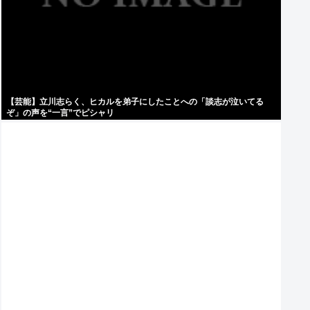
【芸能】立川志らく、ヒカルを弟子にしたことへの「談志が泣いてる
ぞ」の声を“一言”でピシャリ