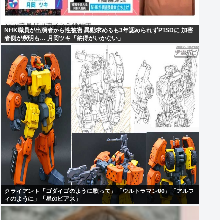
NHK職員が出演者から性被害 異動求めるも3年認められずPTSDに 加害
者側が釈明も… 月岡ツキ「納得がいかない」
クライアント「ゴダイゴのように歌って」「ウルトラマン80」「アルフ
ィのように」「星のピアス」