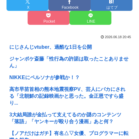
X
Facebook
はてブ
Pocket
LINE
2026.06.18 20:45
にじさんじvtuber、過酷な1日を公開
ジャンポケ斎藤「性行為の許諾は取ったことありませ
ん」
NIKKEにペルソナが参戦か！？
高市早苗首相の熊本地震視察PV、芸人にバカにされ
る「北朝鮮の記録映画かと思った。金正恩ですら盛
り...
3大結局誰が金払って支えてるのか謎のコンテンツ
「落語」「ヤンキーが殴り合う漫画」あと何？
【ノアだけはガチ】有名△▽女優、プログラマーに転