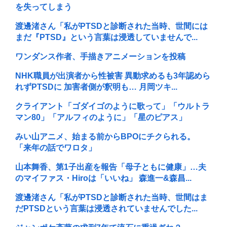
を失ってしまう
渡邊渚さん「私がPTSDと診断された当時、世間には
まだ『PTSD』という言葉は浸透していませんで...
ワンダンス作者、手描きアニメーションを投稿
NHK職員が出演者から性被害 異動求めるも3年認めら
れずPTSDに 加害者側が釈明も… 月岡ツキ...
クライアント「ゴダイゴのように歌って」「ウルトラ
マン80」「アルフィのように」「星のピアス」
みい山アニメ、始まる前からBPOにチクられる。
「来年の話でワロタ」
山本舞香、第1子出産を報告「母子ともに健康」…夫
のマイファス・Hiroは「いいね」 森進一&森昌...
渡邊渚さん「私がPTSDと診断された当時、世間はま
だPTSDという言葉は浸透されていませんでした...