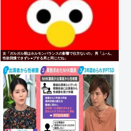
女「ガルガル期はホルモンバランスの影響で仕方ないの」 男「ふ~ん、
性欲我慢できずレ●プする男と同じだね」