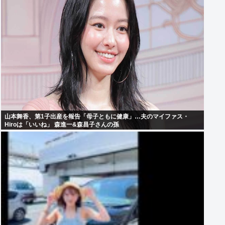
山本舞香、第1子出産を報告「母子ともに健康」…夫のマイファス・
Hiroは「いいね」 森進一&森昌子さんの孫