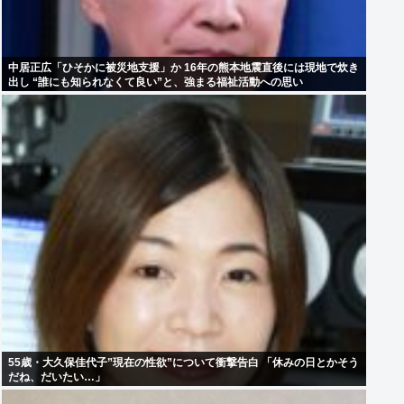
中居正広「ひそかに被災地支援」か 16年の熊本地震直後には現地で炊き
出し “誰にも知られなくて良い”と、強まる福祉活動への思い
55歳・大久保佳代子”現在の性欲”について衝撃告白 「休みの日とかそう
だね、だいたい…」