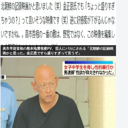
高市早苗首相の熊本地震視察PV、芸人にバカにされる「北朝鮮の記録映
画かと思った。金正恩ですら盛りすぎって言うぞ」