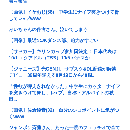
職を報告
【画像】イケおじ(56)、中学生にナイフ突きつけて脅
してレ●プwww
みいちゃんの作者さん、泣いてしまう
【画像】最近のJKダンス部、迫力がすごい
【サッカー】キリンカップ参加国決定！ 日本代表は
10/1 エクアドル（TBS）10/5 パナマか...
【ジャニーズ】光GENJI、サブスク&DL配信が解禁
デビュー39周年迎える8月19日から40周...
「性欲が抑えきれなかった」中学生にカッターナイフ
を突きつけて脅し、レ●プ。自称・アルバイトの秋
田...
【画像】佐倉綾音(32)、自分のシコポイントに気がつ
くwww
ジャンポケ斉藤さん、たった一度のフェラチオで全て