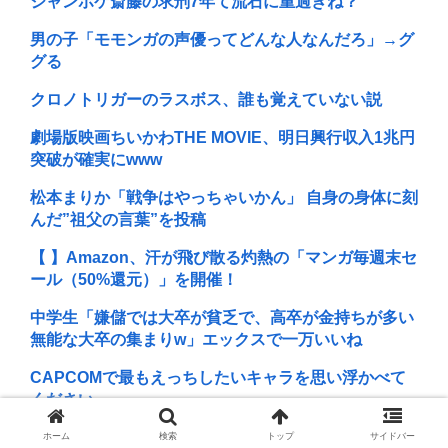
ジャンポケ斎藤の求刑7年て流石に重過ぎね？
男の子「モモンガの声優ってどんな人なんだろ」→グ
グる
クロノトリガーのラスボス、誰も覚えていない説
劇場版映画ちいかわTHE MOVIE、明日興行収入1兆円
突破が確実にwww
松本まりか「戦争はやっちゃいかん」 自身の身体に刻
んだ”祖父の言葉”を投稿
【 】Amazon、汗が飛び散る灼熱の「マンガ毎週末セ
ール（50%還元）」を開催！
中学生「嫌儲では大卒が貧乏で、高卒が金持ちが多い
無能な大卒の集まりw」エックスで一万いいね
CAPCOMで最もえっちしたいキャラを思い浮かべて
ください
金曜ロードショー スタジオジブリ 『借りぐらしのア
ホーム
検索
トップ
サイドバー