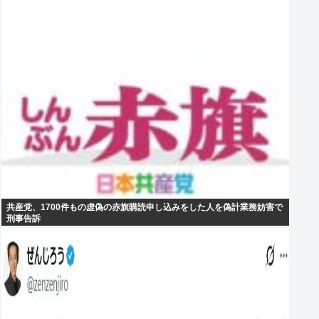
共産党、1700件もの虚偽の赤旗購読申し込みをした人を偽計業務妨害で
刑事告訴