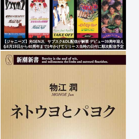
【ジャニーズ】光GENJI、サブスク&DL配信が解禁 デビュー39周年迎え
る8月19日から40周年まで1年かけてリリース当時の日付に順次配信予定