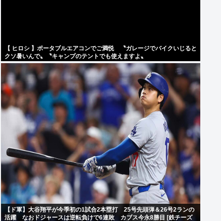
【 ヒロシ 】ポータブルエアコンでご満悦 〝ガレージでバイクいじると
クソ暑いんで〟〝キャンプのテントでも使えますよ〟
【ド軍】大谷翔平が今季初の1試合2本塁打 25号先頭弾＆26号2ランの
活躍 なおドジャースは逆転負けで6連敗 カブス今永8勝目 [鉄チーズ