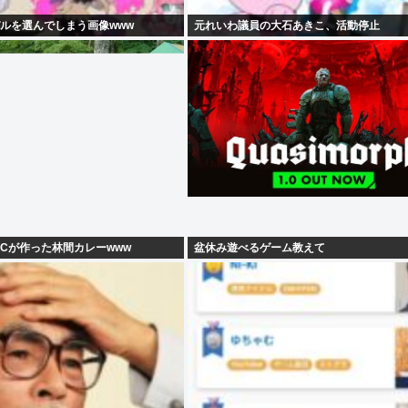
ルを選んでしまう画像www
元れいわ議員の大石あきこ、活動停止
Cが作った林間カレーwww
盆休み遊べるゲーム教えて