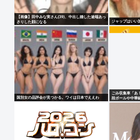
【画像】田中みな実さん(39)、中出し婚した途端あっ
ジャップはいい
さりした顔になる
ごみ収集車「あ
国別女の品評会が見つかる。ワイは日本でええわ
段ボールや中華
る！」