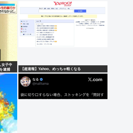
し女子中
【超速報】Yahoo、めっちゃ軽くなる
男を逮捕