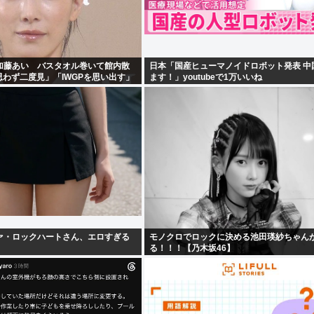
加藤あい バスタオル巻いて館内散
日本「国産ヒューマノイドロボット発表 中
思わず二度見」「IWGPを思い出す」
ます！」youtubeで1万いいね
キュー」
ァ・ロックハートさん、エロすぎる
モノクロでロックに決める池田瑛紗ちゃん
る！！！【乃木坂46】