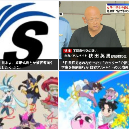
「日本よ、原爆式典とか被害者面や
「性欲抑えきれなかった」”カッター”で脅
殺したくせに」
学生を性的暴行か 自称アルバイトの56歳