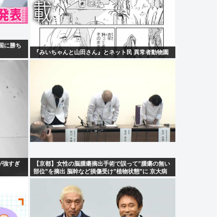
国に勝ち
『みいちゃんと山田さん』とネット民 異常者動物園
が強すぎ
【京都】女性の脳腫瘍摘出手術で誤って”腫瘍の無い
部位”を摘出 脳幹など損傷受け”植物状態”に 京大病
院