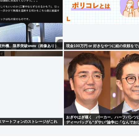
室外機、限界突破www（画像あり）
現金100万円 or 好きなやつに絵の依頼を
おぎやはぎ嘆く パーカー、ハーフパンツ
スマートフォンのストレージがこれ
ディーバッグも“ダサい”論争に「なんでお
け言われるの？」