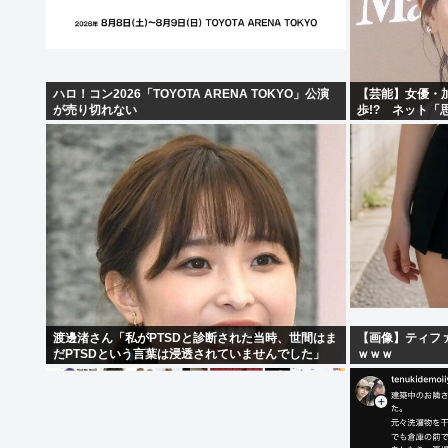
ハロ！コン2026「TOYOTA ARENA TOKYO」公演
【芸能】女優・
が売り切れない
歩!? ネット「
「セクシーサン
渡邊渚さん「私がPTSDと診断された当時、世間はま
【画像】ティフ
だPTSDという言葉は浸透されていませんでした」
ｗｗｗ