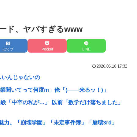
ード、ヤバすぎるwww
はてブ
Pocket
LINE
2026.06.10 17:32
しいんじゃないの
聞いてって何度m」俺「(───来るッ！)」
受験「中卒の私が…」 以前「数学だけ落ちました」
の魅力。「崩壊学園」「未定事件簿」「崩壊3rd」