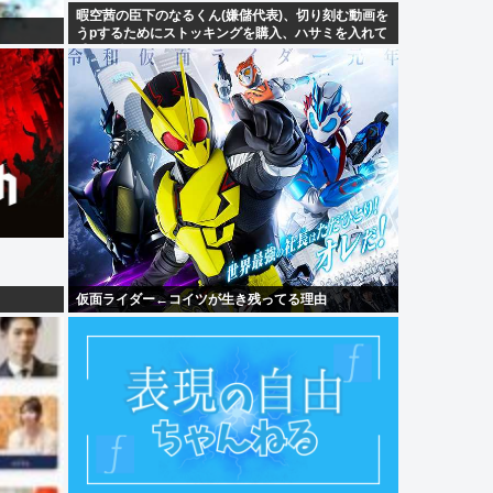
暇空茜の臣下のなるくん(嫌儲代表)、切り刻む動画を
うpするためにストッキングを購入、ハサミを入れて
感触を楽しむ
仮面ライダー←コイツが生き残ってる理由