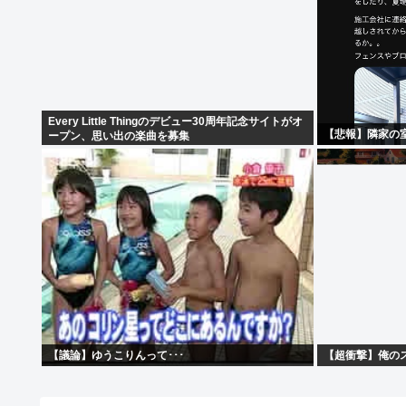
Every Little Thingのデビュー30周年記念サイトがオ
【悲報】隣家の
ープン、思い出の楽曲を募集
【議論】ゆうこりんって･･･
【超衝撃】俺の