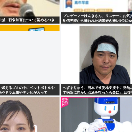
プロゲーマーけんきさん、リスナーにお気
加減、戦争加害について認めるべき
配信界隈から嫌われた結果好き嫌い5位にw
！燃えるゴミの中にペットボトルや
へずまりゅう、熊本で被災地支援中に発熱…
鍋やドラム缶やテレビが入って
で病院に向かい点滴を打ったら楽に」 回復