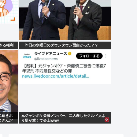
できる権利
一昨日の水曜日のダウンタウン面白かった？？
に続きボ
元ジャンポケ斎藤メンバー、二人殺したクルド人よ
じさんだ
り罰が重くて炎上www