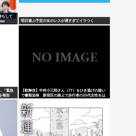
持ちして
明日遊ぶ予定の女のレスが遅すぎてイラつく
ww
 「緊急
【歌舞伎】中村小三郎さん（77）をひき逃げの疑い
を報告
で書類送検 新宿区の路上で歩行者の20代女性をは
ねてけがをさせたうえ、そのまま逃走か