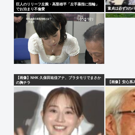
巨人のリリーフ左腕・高梨雄平「左手薬指に指輪」
童貞は必ず3のパ
でお泊まり不倫愛
【画像】NHK 久保田祐佳アナ、ブラタモリでまさか
【画像】安心系J
の胸チラ