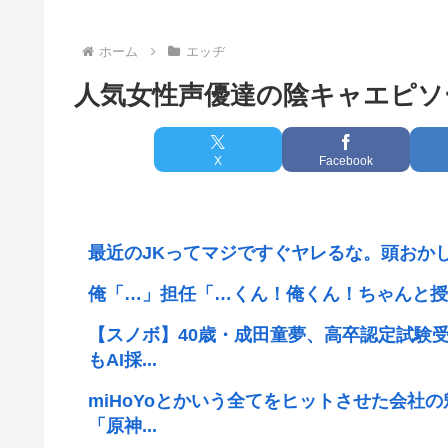
ホーム
エッヂ
人気女性声優達の陰キャエピソ
X
Facebook
最近のJKってマジですぐヤレるな。頭おか
俺「…」担任「…くん！俺くん！ちゃんと授業
【スノボ】40歳・成田童夢、高卒認定試験
もAI採...
miHoYoとかいう全てをヒットさせた会社
「原神...