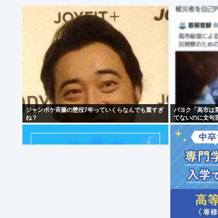
ジャンポケ斉藤の懲役7年っていくらなんでも重すぎ
パヨク「高市は震
ね？
てないのに文句
「証拠出せ！」