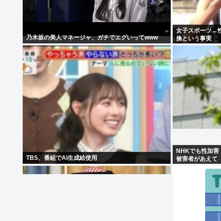
女子スポーツ←
乃木坂の美人マネージャ、ガチでエグいってwww
換という事実
NHKでも性加
TBS、番組でAI生成絵使用
被害者があえて