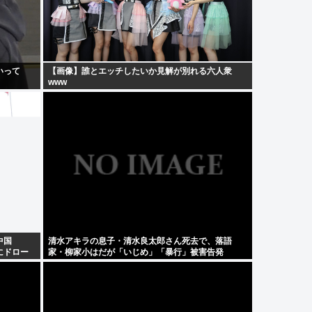
いって
【画像】誰とエッチしたいか見解が別れる六人衆
www
中国
清水アキラの息子・清水良太郎さん死去で、落語
にドロー
家・柳家小はだが「いじめ」「暴行」被害告発