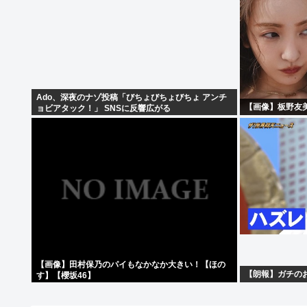
Ado、深夜のナゾ投稿「びちょびちょびちょ アンチ
【画像】板野友
ョビアタック！」 SNSに反響広がる
【画像】田村保乃のパイもなかなか大きい！【ほの
【朗報】ガチの
す】【櫻坂46】