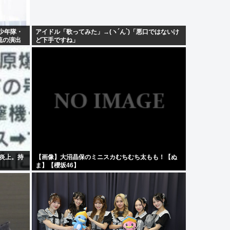
少年隊・
アイドル「歌ってみた」→(ヽ´ん`)「悪口ではないけ
流の演出
ど下手ですね」
て炎上。持
【画像】大沼晶保のミニスカむちむち太もも！【ぬ
ま】【櫻坂46】