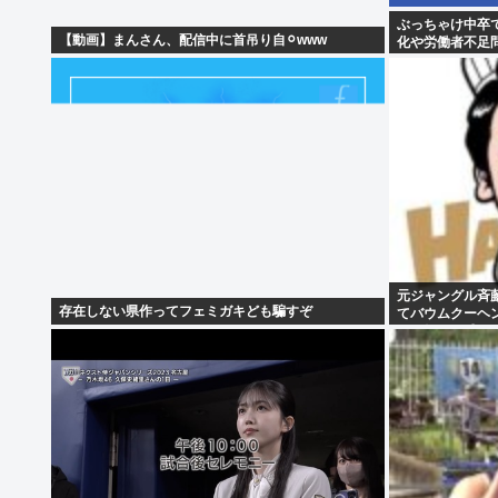
ぶっちゃけ中卒
【動画】まんさん、配信中に首吊り自⚪︎www
化や労働者不足
元ジャングル斉
存在しない県作ってフェミガキども騙すぞ
てバウムクーヘン
さと怒りを感じ