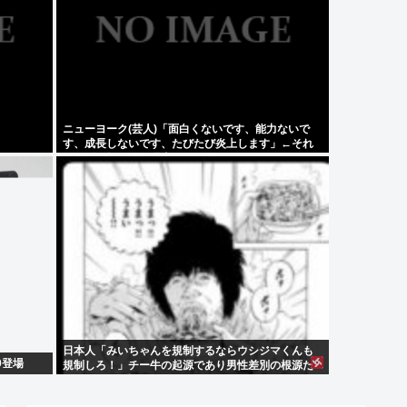
ニューヨーク(芸人)「面白くないです、能力ないで
す、成長しないです、たびたび炎上します」←それ
でもゴリ押される理由
日本人「みいちゃんを規制するならウシジマくんも
0登場
規制しろ！」チー牛の起源であり男性差別の根源た
るウシジマを許すな！！！