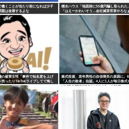
で働くことが当たり前になれば少子
積水ハウス「地面師に55億円騙し取られた
問題は改善するよな
「はえーかわいそう…会社滅茶苦茶やろな
藤の被害女性「事件で知名度を上げ
株式投資、若年男性の自信喪失の原因に。
売ったりTikTokライブしてて悔し
「人生の敗者」自認。4人に1人が毎日株式
た」