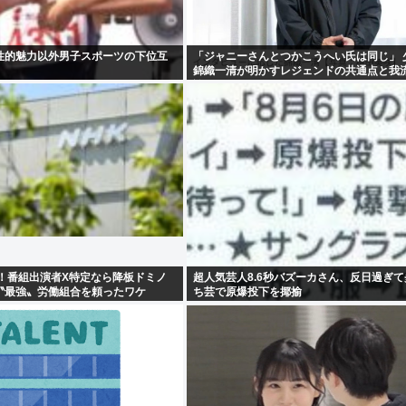
性的魅力以外男子スポーツの下位互
「ジャニーさんとつかこうへい氏は同じ」 
錦織一清が明かすレジェンドの共通点と我
論
害！番組出演者X特定なら降板ドミノ
超人気芸人8.6秒バズーカさん、反日過ぎ
〝最強〟労働組合を頼ったワケ
ち芸で原爆投下を揶揄