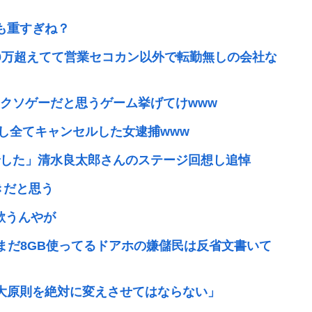
も重すぎね？
0万超えてて営業セコカン以外で転勤無しの会社な
クソゲーだと思うゲーム挙げてけwww
文し全てキャンセルした女逮捕www
した」清水良太郎さんのステージ回想し追悼
きだと思う
歌うんやが
。まだ8GB使ってるドアホの嫌儲民は反省文書いて
大原則を絶対に変えさせてはならない」