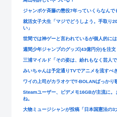
鳥山明詳しいやついる？
ジャンポケ斉藤の懲役7年っていくらなんで
就活女子大生「マジでどうしよう。手取り2
い」
世間では神ゲーと言われているが個人的には
週間少年ジャンプのグッズ(43億円分)を注
三浦マイルド「その姿は、紛れもなく芸人で
みいちゃんは予定通りTVでアニメを流すべ
ワイの上司がカラオケでT-BOLANばっかり
Steamユーザー、ビデメモ16GBが主流に
ね。
大物ミュージシャンが投稿「日本国憲法の3