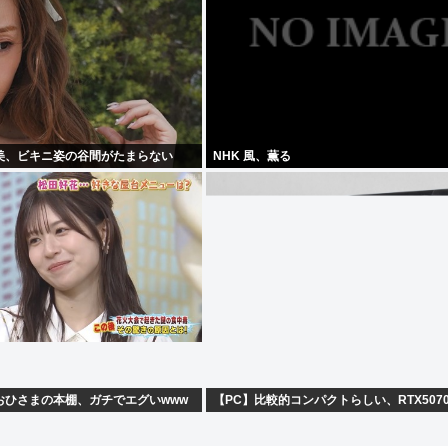
美、ビキニ姿の谷間がたまらない
NHK 風、薫る
おひさまの本棚、ガチでエグいwww
【PC】比較的コンパクトらしい、RTX507