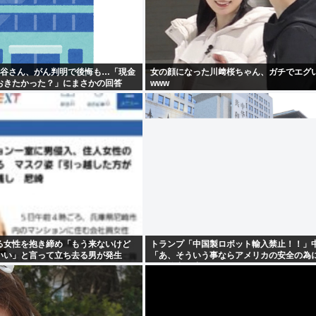
桐谷さん、がん判明で後悔も…「現金
女の顔になった川﨑桜ちゃん、ガチでエグ
おきたかった？」にまさかの回答
www
る女性を抱き締め「もう来ないけど
トランプ「中国製ロボット輸入禁止！！」
いい」と言って立ち去る男が発生
「あ、そういう事ならアメリカの安全の為
ンの輸出も止めるね？」