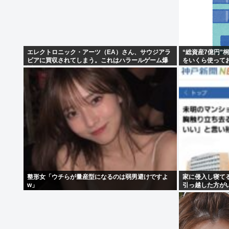
エレクトロニック・アーツ（EA）さん、サウジアラ
“総資産7億円”
ビアに買収されてしまう。これはハラールゲーム爆
をいくら使って
誕か
整形女「ウチらが量産型になるのは弱男避けですよ
家に侵入し寝て
w」
引っ越した方が