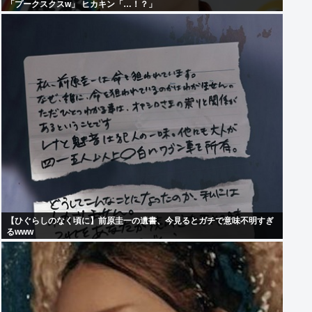
「プークスクスw」 ヒカキン「…！？」
【ひぐらしのなく頃に】前原圭一の遺書、今見るとガチで意味不明すぎ
るwww