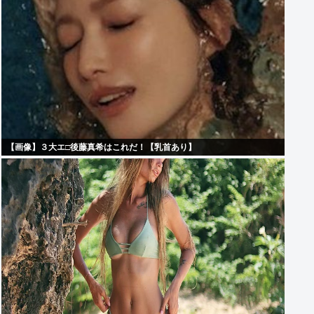
【画像】３大エ□後藤真希はこれだ！【乳首あり】