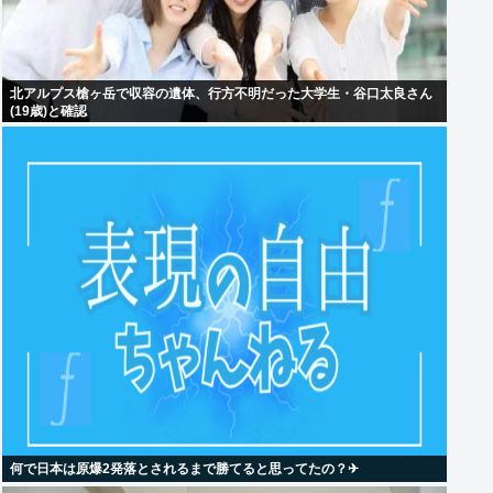
北アルプス槍ヶ岳で収容の遺体、行方不明だった大学生・谷口太良さん
(19歳)と確認
何で日本は原爆2発落とされるまで勝てると思ってたの？‎✈