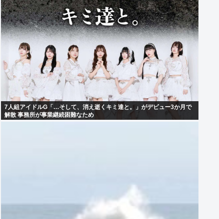
7人組アイドルG「…そして、消え逝くキミ達と。」がデビュー3か月で
解散 事務所が事業継続困難なため