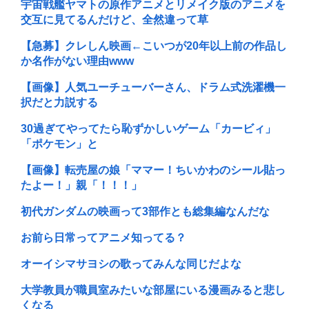
宇宙戦艦ヤマトの原作アニメとリメイク版のアニメを
交互に見てるんだけど、全然違って草
【急募】クレしん映画←こいつが20年以上前の作品し
か名作がない理由www
【画像】人気ユーチューバーさん、ドラム式洗濯機一
択だと力説する
30過ぎてやってたら恥ずかしいゲーム「カービィ」
「ポケモン」と
【画像】転売屋の娘「ママー！ちいかわのシール貼っ
たよー！」親「！！！」
初代ガンダムの映画って3部作とも総集編なんだな
お前ら日常ってアニメ知ってる？
オーイシマサヨシの歌ってみんな同じだよな
大学教員が職員室みたいな部屋にいる漫画みると悲し
くなる