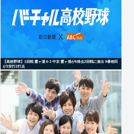
【高校野球】1回戦 霞ヶ浦 6-3 中京 霞ヶ浦が6得点2回戦に進出 9番相田
が3安打2打点