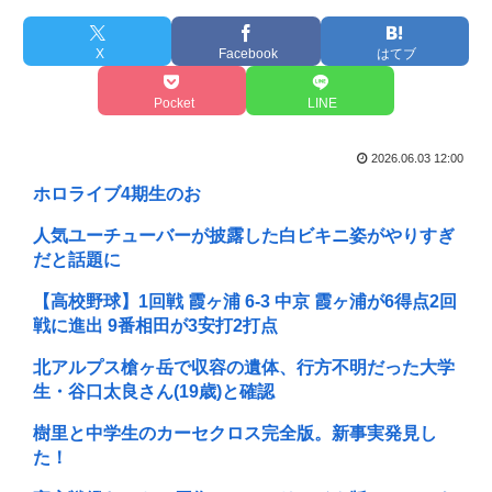
X
Facebook
はてブ
Pocket
LINE
2026.06.03 12:00
ホロライブ4期生のお
人気ユーチューバーが披露した白ビキニ姿がやりすぎ
だと話題に
【高校野球】1回戦 霞ヶ浦 6-3 中京 霞ヶ浦が6得点2回
戦に進出 9番相田が3安打2打点
北アルプス槍ヶ岳で収容の遺体、行方不明だった大学
生・谷口太良さん(19歳)と確認
樹里と中学生のカーセクロス完全版。新事実発見し
た！