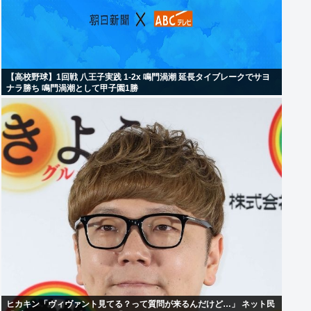
【高校野球】1回戦 八王子実践 1-2x 鳴門渦潮 延長タイブレークでサヨ
ナラ勝ち 鳴門渦潮として甲子園1勝
ヒカキン「ヴィヴァント見てる？って質問が来るんだけど…」 ネット民