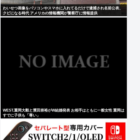
わいせつ画像をパソコンやスマホに入れてるだけで逮捕され名前公表、
クビになる時代 アメリカの情報機関が警察庁に情報提供
WEST.重岡大毅と濱田崇裕がW結婚発表 お相手はともに一般女性 重岡は
すでに子供も「尊い」