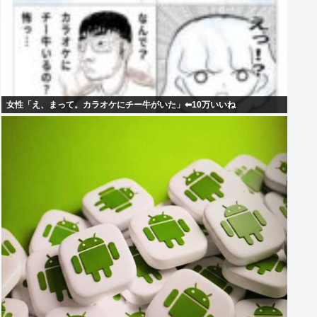
女性「え、まって。カラオケにチー牛がいた」⬅10万いいね