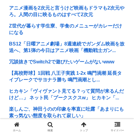
アニメ漫画を2次元と言うけど映画もドラマも2次元や
ろ。人間の目に映るものはすべて2次元
Z世代が暮らす学生寮、学食のメニューがカレーだけ
になる
BS12「日曜アニメ劇場」8週連続でガンダム映画を放
送へ、第1弾の今日はアニメ映画「機動戦士ガン...
冗談抜きでSwitch2で遊びたいゲームがないwww
【高校野球】1回戦 八王子実践 1-2x 鳴門渦潮 延長タ
イブレークでサヨナラ勝ち 鳴門渦潮とし...
ヒカキン「ヴィヴァント見てる？って質問が来るんだ
けど…」 ネット民「プークスクスw」 ヒカキン「...
楽しんご、神田うのの印象を率直に吐露「あまりにも
素っ気ない態度を取られて寂しい」
A V女優『瀬戸環奈』、パチ●コ屋にイベント来店し、
ホーム
検索
トップ
サイドバー
弱男が大集結www