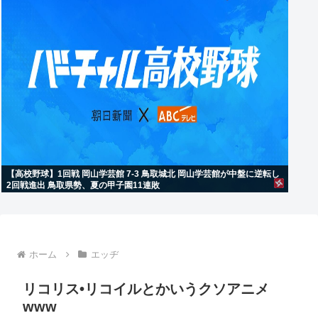
【高校野球】1回戦 岡山学芸館 7-3 鳥取城北 岡山学芸館が中盤に逆転し
2回戦進出 鳥取県勢、夏の甲子園11連敗
ホーム
エッヂ
リコリス•リコイルとかいうクソアニメ
www