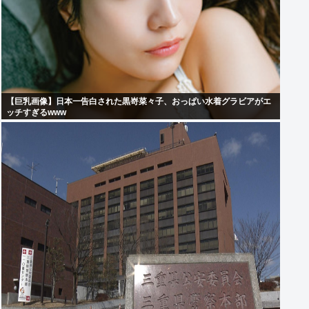
【巨乳画像】日本一告白された黒嵜菜々子、おっぱい水着グラビアがエ
ッチすぎるwww