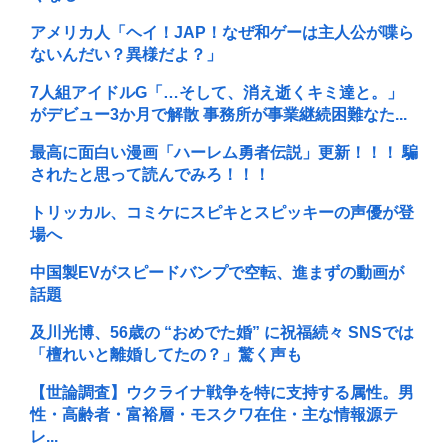
アメリカ人「ヘイ！JAP！なぜ和ゲーは主人公が喋ら
ないんだい？異様だよ？」
7人組アイドルG「…そして、消え逝くキミ達と。」
がデビュー3か月で解散 事務所が事業継続困難なた...
最高に面白い漫画「ハーレム勇者伝説」更新！！！ 騙
されたと思って読んでみろ！！！
トリッカル、コミケにスピキとスピッキーの声優が登
場へ
中国製EVがスピードバンプで空転、進まずの動画が
話題
及川光博、56歳の “おめでた婚” に祝福続々 SNSでは
「檀れいと離婚してたの？」驚く声も
【世論調査】ウクライナ戦争を特に支持する属性。男
性・高齢者・富裕層・モスクワ在住・主な情報源テ
レ...