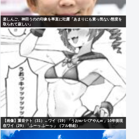
楽しんご、神田うのの印象を率直に吐露「あまりにも素っ気ない態度を
取られて寂しい」
【画像】重音テト（31）←ワイ（19）「うおwババアやんw 」10年後現
在ワイ（29）「ふーっ ふーっ 」（フル勃起）