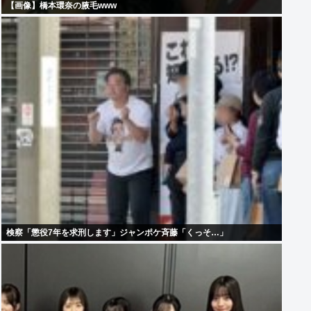
【画像】橋本環奈の腋毛www
検察「懲役7年を求刑します」ジャンポケ斉藤「くっそ…」