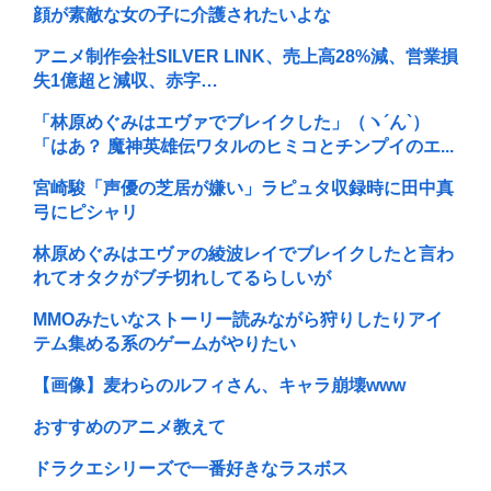
顔が素敵な女の子に介護されたいよな
アニメ制作会社SILVER LINK、売上高28%減、営業損
失1億超と減収、赤字…
「林原めぐみはエヴァでブレイクした」（ヽ´ん`）
「はあ？ 魔神英雄伝ワタルのヒミコとチンプイのエ...
宮崎駿「声優の芝居が嫌い」ラピュタ収録時に田中真
弓にピシャリ
林原めぐみはエヴァの綾波レイでブレイクしたと言わ
れてオタクがブチ切れしてるらしいが
MMOみたいなストーリー読みながら狩りしたりアイ
テム集める系のゲームがやりたい
【画像】麦わらのルフィさん、キャラ崩壊www
おすすめのアニメ教えて
ドラクエシリーズで一番好きなラスボス