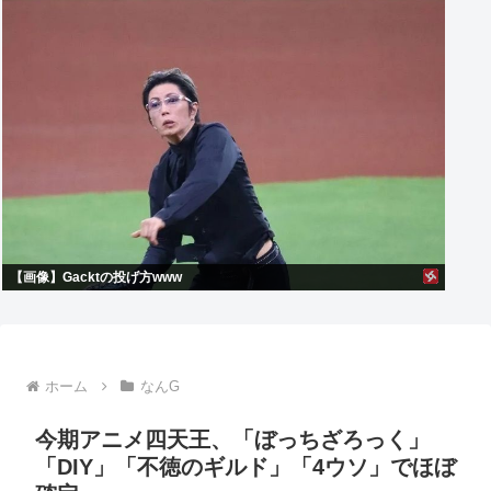
【画像】Gacktの投げ方www
ホーム
なんG
今期アニメ四天王、「ぼっちざろっく」
「DIY」「不徳のギルド」「4ウソ」でほぼ