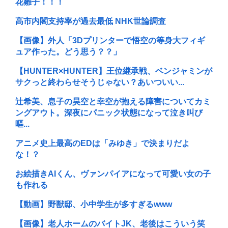
花雛子！！！
高市内閣支持率が過去最低 NHK世論調査
【画像】外人「3Dプリンターで悟空の等身大フィギ
ュア作った。どう思う？？」
【HUNTER×HUNTER】王位継承戦、ベンジャミンが
サクっと終わらせそうじゃない？あいついい...
辻希美、息子の昊空と幸空が抱える障害についてカミ
ングアウト。深夜にパニック状態になって泣き叫び
嘔...
アニメ史上最高のEDは「みゆき」で決まりだよ
な！？
お絵描きAIくん、ヴァンパイアになって可愛い女の子
も作れる
【動画】野獣邸、小中学生が多すぎるwww
【画像】老人ホームのバイトJK、老後はこういう笑