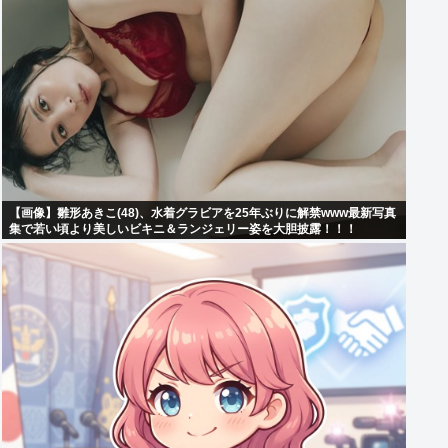
【画像】雛形あきこ(48)、水着グラビアを25年ぶりに解禁www最新写真
集で若い頃より美しいビキニ＆ランジェリー姿を大胆披露！！！