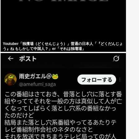
Youtuber「独擅場（どくせんじょう）」普通の日本人「『どくだんじょ
う』ね もしかして中国人？」er「それは独壇場」