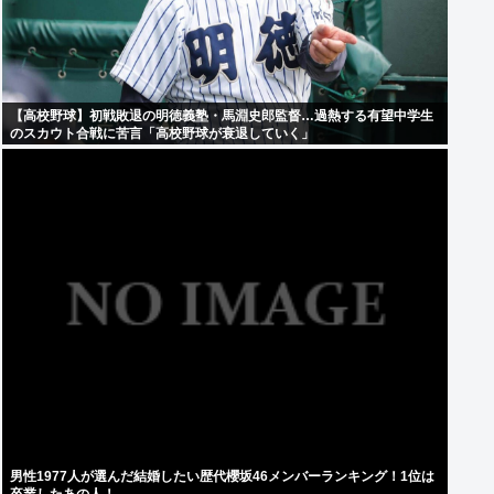
【高校野球】初戦敗退の明徳義塾・馬淵史郎監督…過熱する有望中学生
のスカウト合戦に苦言「高校野球が衰退していく」
男性1977人が選んだ結婚したい歴代櫻坂46メンバーランキング！1位は