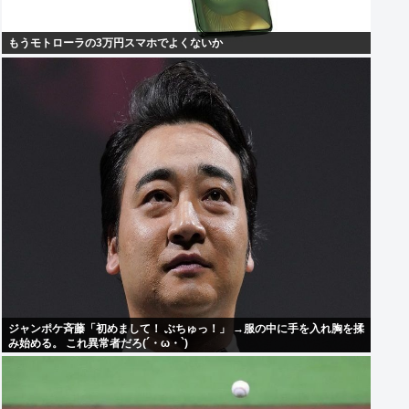
もうモトローラの3万円スマホでよくないか
ジャンポケ斉藤「初めまして！ ぶちゅっ！」 →服の中に手を入れ胸を揉
み始める。 これ異常者だろ(´・ω・`)