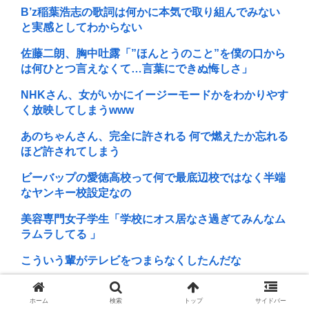
B’z稲葉浩志の歌詞は何かに本気で取り組んでみない
と実感としてわからない
佐藤二朗、胸中吐露「”ほんとうのこと”を僕の口から
は何ひとつ言えなくて…言葉にできぬ悔しさ」
NHKさん、女がいかにイージーモードかをわかりやす
く放映してしまうwww
あのちゃんさん、完全に許される 何で燃えたか忘れる
ほど許されてしまう
ビーバップの愛徳高校って何で最底辺校ではなく半端
なヤンキー校設定なの
美容専門女子学生「学校にオス居なさ過ぎてみんなム
ラムラしてる 」
こういう輩がテレビをつまらなくしたんだな
ABCアニメーション、営業損失7000万円の赤字。名
探偵プリキュアなどの物販を展開
ホーム
検索
トップ
サイドバー