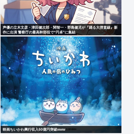
声優の立木文彦・津田健次郎・関智一・野島健児が『踊る大捜査線』新
作に出演 警察庁の最高幹部役で“円卓”に集結
映画ちいかわ興行収入60億円突破www