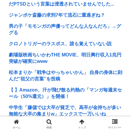
だPTSDという言葉は浸透されていませんでした...
ジャンポケ斎藤の求刑7年て流石に重過ぎね？
男の子「モモンガの声優ってどんな人なんだろ」→グ
グる
クロノトリガーのラスボス、誰も覚えていない説
劇場版映画ちいかわTHE MOVIE、明日興行収入1兆円
突破が確実にwww
松本まりか「戦争はやっちゃいかん」 自身の身体に刻
んだ”祖父の言葉”を投稿
【 】Amazon、汗が飛び散る灼熱の「マンガ毎週末セ
ール（50%還元）」を開催！
中学生「嫌儲では大卒が貧乏で、高卒が金持ちが多い
無能な大卒の集まりw」エックスで一万いいね
CAPCOMで最もえっちしたいキャラを思い浮かべて
ホーム
検索
トップ
サイドバー