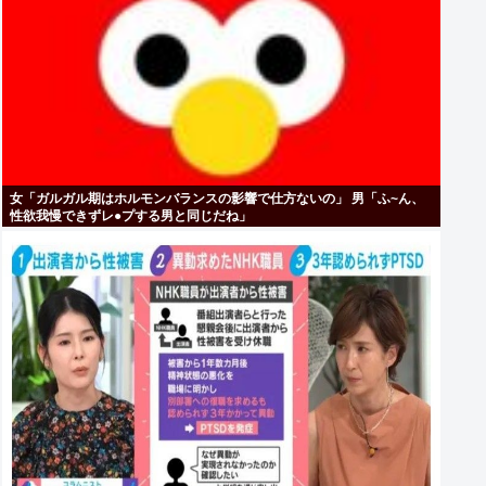
女「ガルガル期はホルモンバランスの影響で仕方ないの」 男「ふ~ん、
性欲我慢できずレ●プする男と同じだね」