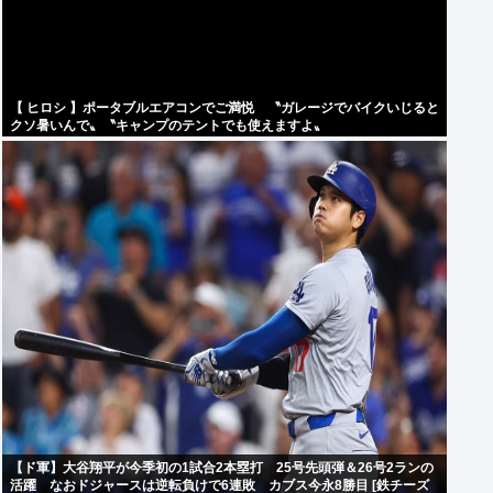
【 ヒロシ 】ポータブルエアコンでご満悦 〝ガレージでバイクいじると
クソ暑いんで〟〝キャンプのテントでも使えますよ〟
【ド軍】大谷翔平が今季初の1試合2本塁打 25号先頭弾＆26号2ランの
活躍 なおドジャースは逆転負けで6連敗 カブス今永8勝目 [鉄チーズ