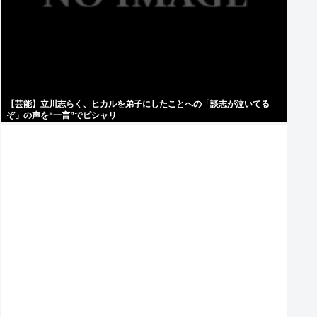
【芸能】立川志らく、ヒカルを弟子にしたことへの「談志が泣いてる
ぞ」の声を“一言”でピシャリ