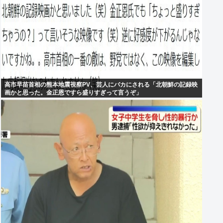
高市早苗首相の熊本地震視察PV、芸人にバカにされる「北朝鮮の記録映
画かと思った。金正恩ですら盛りすぎって言うぞ」