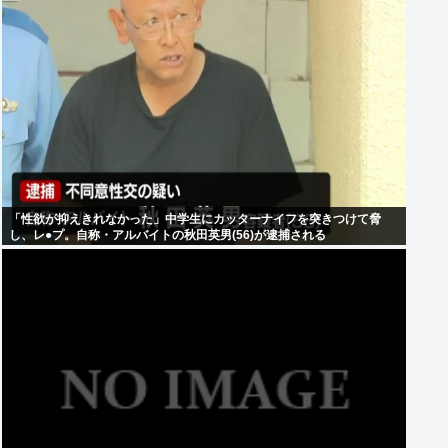
「性欲が抑えきれなかった」中学生にカッターナイフを突きつけて脅
し、レ●プ。自称・アルバイトの秋田英男(56)が逮捕される