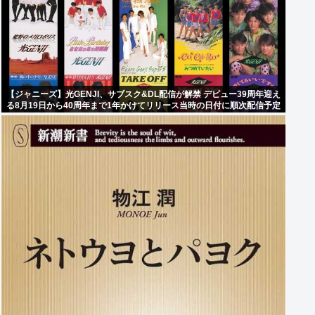
【ジャニーズ】光GENJI、サブスク&DL配信が解禁 デビュー39周年迎え
る8月19日から40周年まで1年かけてリリース当時の日付に順次配信予定