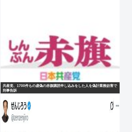
共産党、1700件もの虚偽の赤旗購読申し込みをした人を偽計業務妨害で
刑事告訴