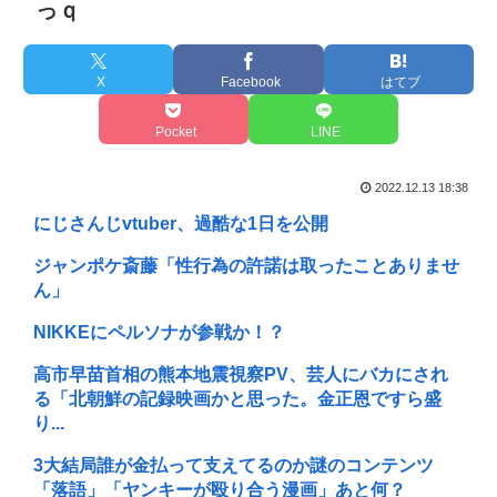
っｑ
X
Facebook
はてブ
Pocket
LINE
2022.12.13 18:38
にじさんじvtuber、過酷な1日を公開
ジャンポケ斎藤「性行為の許諾は取ったことありませ
ん」
NIKKEにペルソナが参戦か！？
高市早苗首相の熊本地震視察PV、芸人にバカにされ
る「北朝鮮の記録映画かと思った。金正恩ですら盛
り...
3大結局誰が金払って支えてるのか謎のコンテンツ
「落語」「ヤンキーが殴り合う漫画」あと何？