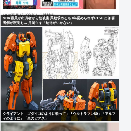
NHK職員が出演者から性被害 異動求めるも3年認められずPTSDに 加害
者側が釈明も… 月岡ツキ「納得がいかない」
クライアント「ゴダイゴのように歌って」「ウルトラマン80」「アルフ
ィのように」「星のピアス」