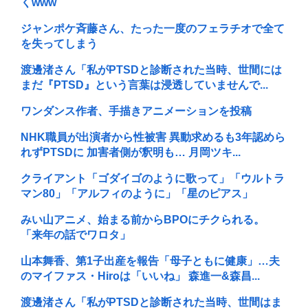
くwww
ジャンポケ斉藤さん、たった一度のフェラチオで全て
を失ってしまう
渡邊渚さん「私がPTSDと診断された当時、世間には
まだ『PTSD』という言葉は浸透していませんで...
ワンダンス作者、手描きアニメーションを投稿
NHK職員が出演者から性被害 異動求めるも3年認めら
れずPTSDに 加害者側が釈明も… 月岡ツキ...
クライアント「ゴダイゴのように歌って」「ウルトラ
マン80」「アルフィのように」「星のピアス」
みい山アニメ、始まる前からBPOにチクられる。
「来年の話でワロタ」
山本舞香、第1子出産を報告「母子ともに健康」…夫
のマイファス・Hiroは「いいね」 森進一&森昌...
渡邊渚さん「私がPTSDと診断された当時、世間はま