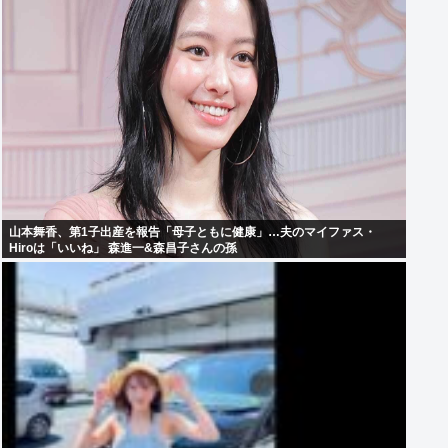
山本舞香、第1子出産を報告「母子ともに健康」…夫のマイファス・
Hiroは「いいね」 森進一&森昌子さんの孫