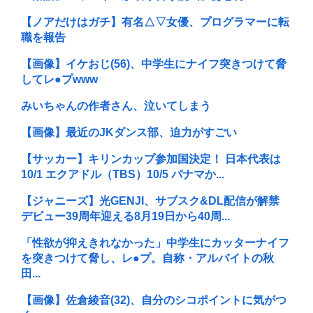
【ノアだけはガチ】有名△▽女優、プログラマーに転
職を報告
【画像】イケおじ(56)、中学生にナイフ突きつけて脅
してレ●プwww
みいちゃんの作者さん、泣いてしまう
【画像】最近のJKダンス部、迫力がすごい
【サッカー】キリンカップ参加国決定！ 日本代表は
10/1 エクアドル（TBS）10/5 パナマか...
【ジャニーズ】光GENJI、サブスク&DL配信が解禁
デビュー39周年迎える8月19日から40周...
「性欲が抑えきれなかった」中学生にカッターナイフ
を突きつけて脅し、レ●プ。自称・アルバイトの秋
田...
【画像】佐倉綾音(32)、自分のシコポイントに気がつ