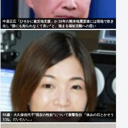
中居正広「ひそかに被災地支援」か 16年の熊本地震直後には現地で炊き
出し “誰にも知られなくて良い”と、強まる福祉活動への思い
55歳・大久保佳代子”現在の性欲”について衝撃告白 「休みの日とかそう
だね、だいたい…」