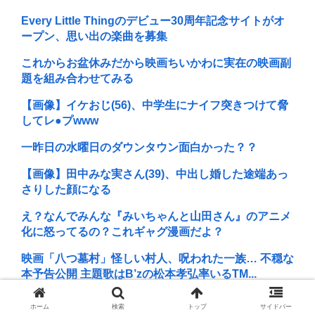
Every Little Thingのデビュー30周年記念サイトがオ
ープン、思い出の楽曲を募集
これからお盆休みだから映画ちいかわに実在の映画副
題を組み合わせてみる
【画像】イケおじ(56)、中学生にナイフ突きつけて脅
してレ●プwww
一昨日の水曜日のダウンタウン面白かった？？
【画像】田中みな実さん(39)、中出し婚した途端あっ
さりした顔になる
え？なんでみんな『みいちゃんと山田さん』のアニメ
化に怒ってるの？これギャグ漫画だよ？
映画「八つ墓村」怪しい村人、呪われた一族… 不穏な
本予告公開 主題歌はB’zの松本孝弘率いるTM...
KIINA.こと氷川きよしさん、ライブを前にあたシコ欲
ホーム
検索
トップ
サイドバー