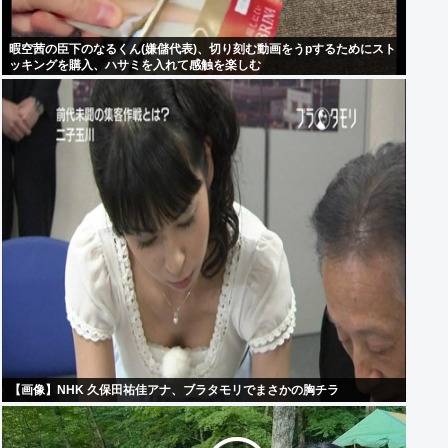
暇空茜の臣下のなるくん(嫌儲代表)、切り刻む動画をうpするためにスト
ッキングを購入、ハサミを入れて感触を楽しむ
【画像】NHK 久保田祐佳アナ、ブラタモリでまさかの胸チラ