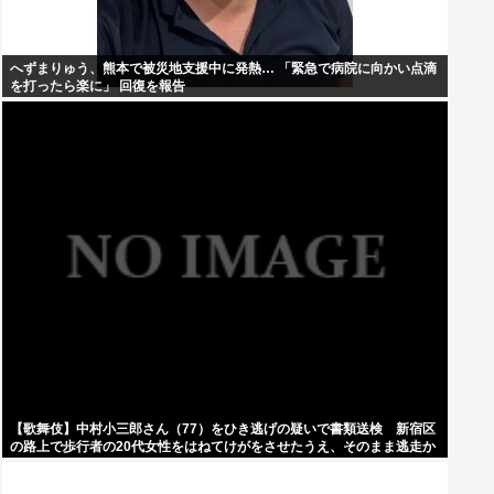
へずまりゅう、熊本で被災地支援中に発熱… 「緊急で病院に向かい点滴
を打ったら楽に」 回復を報告
【歌舞伎】中村小三郎さん（77）をひき逃げの疑いで書類送検 新宿区
の路上で歩行者の20代女性をはねてけがをさせたうえ、そのまま逃走か