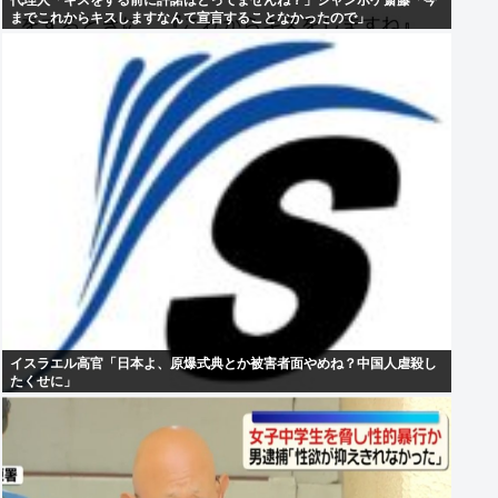
代理人「キスをする前に許諾はとってませんね？」ジャンポケ斎藤「今
までこれからキスしますなんて宣言することなかったので」
イスラエル高官「日本よ、原爆式典とか被害者面やめね？中国人虐殺し
たくせに」