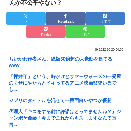
んか不公平やない？
X
Facebook
はてブ
Pocket
LINE
2022.10.20 00:33
ちいかわ作者さん、総額30億超の大豪邸を建てる
www
「押井守」という、時かけとサマーウォーズの一発屋
のくせにやたらとイキってるアニメ映画監督いるで
し...
ジブリのタイトルを混ぜて一番面白いやつが優勝
代理人「キスをする前に許諾はとってませんね？」ジ
ャンポケ斎藤「今までこれからキスしますなんて宣
言...