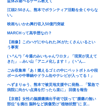
盆休み遊べるゲーム教えて
江頭2:50さん、熊本でボランティア活動を全くやらな
い。
映画ちいかわ興行収入50億円突破
MARCHって高学歴なの？
【画像】このハゲにやられたJKがたくさんいるとい
う事実
(ヽ^ん^)「今週のみいちゃんワロタ」「現実が見えて
きた」→みい山「アニメ化します！」 (ヽ°ん...
ごみ収集車「あ！燃えるゴミの中にペットボトルや段
ボールや中華鍋やドラム缶やテレビが入ってる！」
へずまりゅう、熊本で被災地支援中に発熱… 「緊急で
病院に向かい点滴を打ったら楽に」 回復を報告
【京都】女性の脳腫瘍摘出手術で誤って”腫瘍の無い
部位”を摘出 脳幹など損傷受け”植物状態”に 京...