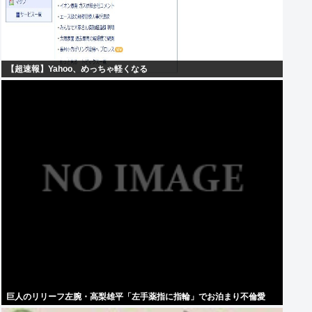
【超速報】Yahoo、めっちゃ軽くなる
巨人のリリーフ左腕・高梨雄平「左手薬指に指輪」でお泊まり不倫愛