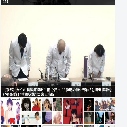
46】
【京都】女性の脳腫瘍摘出手術で誤って”腫瘍の無い部位”を摘出 脳幹な
ど損傷受け”植物状態”に 京大病院