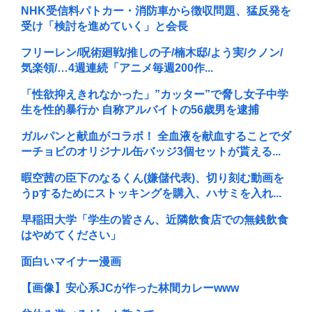
NHK受信料パトカー・消防車から徴収問題、猛反発を
受け「検討を進めていく」と会長
フリーレン/呪術廻戦/推しの子/楠木邸/よう実/クノン/
気楽領/…4週連続「アニメ毎週200作...
「性欲抑えきれなかった」”カッター”で脅し女子中学
生を性的暴行か 自称アルバイトの56歳男を逮捕
ガルパンと献血がコラボ！ 全血液を献血することでダ
ーチョビのオリジナル缶バッジ3個セットが貰える...
暇空茜の臣下のなるくん(嫌儲代表)、切り刻む動画を
うpするためにストッキングを購入、ハサミを入れ...
早稲田大学「学生の皆さん、近隣飲食店での無銭飲食
はやめてください」
面白いマイナー漫画
【画像】安心系JCが作った林間カレーwww