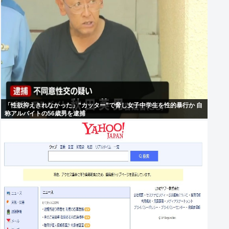
「性欲抑えきれなかった」”カッター”で脅し女子中学生を性的暴行か 自
称アルバイトの56歳男を逮捕