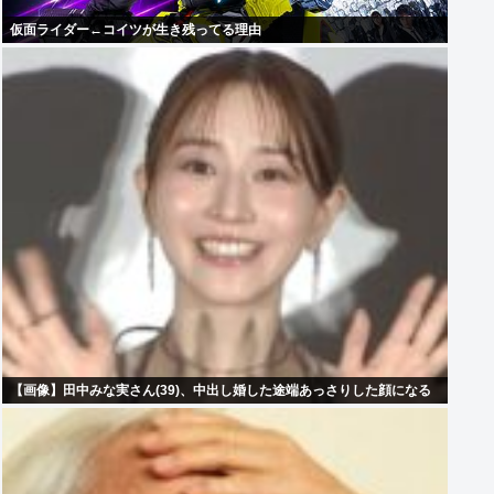
仮面ライダー←コイツが生き残ってる理由
【画像】田中みな実さん(39)、中出し婚した途端あっさりした顔になる