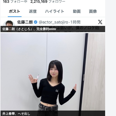
佐藤二朗（さとじろ）、完全勝利www
井上春華、へそ出し