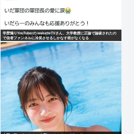
学歴煽りYouTuberの wakatteTVさん、大学教授に正論で論破されたの
で信者ファンネルに冷笑させるしかなす術がなくなる