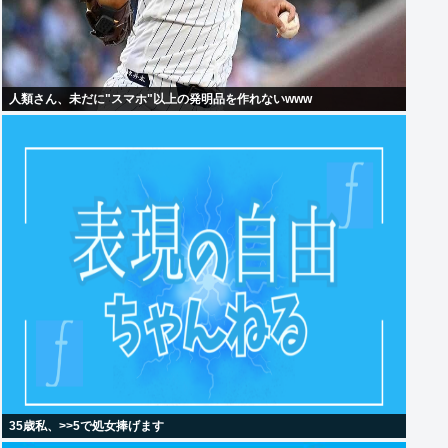
人類さん、未だに"スマホ"以上の発明品を作れないwww
35歳私、>>5で処女捧げます