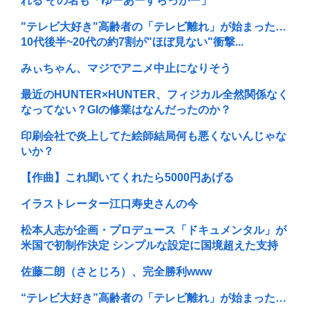
れる その名も「ゆーあーすらっがー」
"テレビ大好き"高齢者の「テレビ離れ」が始まった…
10代後半~20代の約7割が"ほぼ見ない"衝撃...
みぃちゃん、マジでアニメ中止になりそう
最近のHUNTER×HUNTER、フィジカル全然関係なく
なってない？GIの修業はなんだったのか？
印刷会社で炎上してた絵師結局何も悪くないんじゃな
いか？
【作曲】これ聞いてくれたら5000円あげる
イラストレーター江口寿史さんの今
松本人志が企画・プロデュース「ドキュメンタル」が
米国で初制作決定 シンプルな設定に国境超えた支持
佐藤二朗（さとじろ）、完全勝利www
“テレビ大好き”高齢者の「テレビ離れ」が始まった…