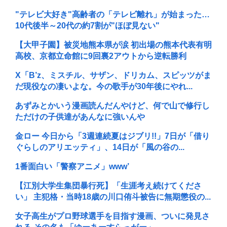
"テレビ大好き"高齢者の「テレビ離れ」が始まった…
10代後半～20代の約7割が"ほぼ見ない"
【大甲子園】被災地熊本県が涙 初出場の熊本代表有明
高校、京都立命館に9回裏2アウトから逆転勝利
X「B’z、ミスチル、サザン、ドリカム、スピッツがま
だ現役なの凄いよな。今の歌手が30年後にやれ...
あずみとかいう漫画読んだんやけど、何で山で修行し
ただけの子供達があんなに強いんや
金ロー 今日から「3週連続夏はジブリ!!」7日が「借り
ぐらしのアリエッティ」、14日が「風の谷の...
1番面白い「警察アニメ」www’
【江別大学生集団暴行死】「生涯考え続けてくださ
い」 主犯格・当時18歳の川口侑斗被告に無期懲役の...
女子高生がプロ野球選手を目指す漫画、ついに発見さ