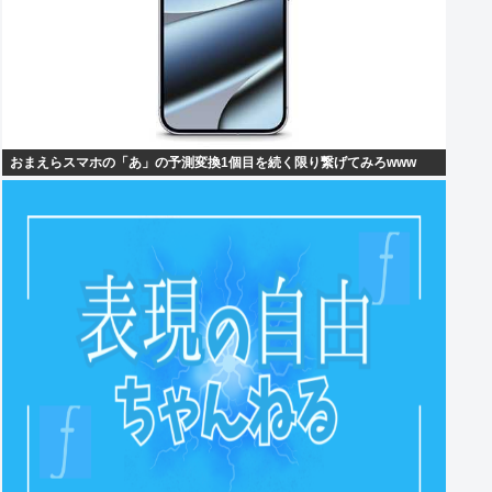
おまえらスマホの「あ」の予測変換1個目を続く限り繋げてみろwww