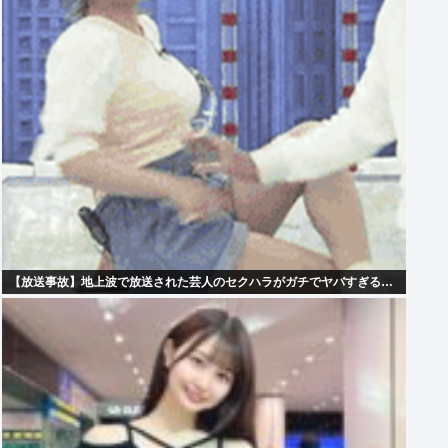
【放送事故】地上波で放送された芸人のセクハラがガチでヤバすぎる…