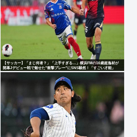
【サッカー】「まじ何者？」「上手すぎる…」横浜FMの16歳超逸材が
開幕Jデビュー戦で魅せた”衝撃プレー”にSNS騒然！「すごい才能」