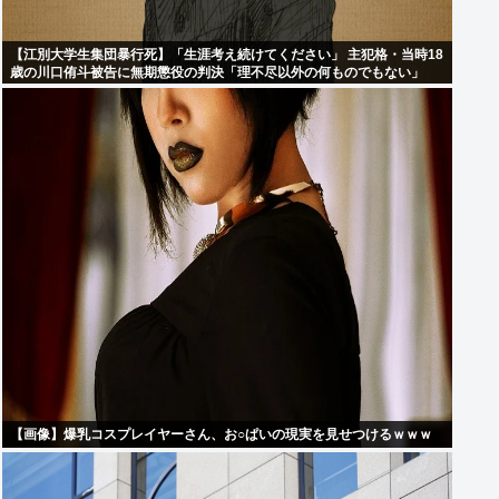
【江別大学生集団暴行死】「生涯考え続けてください」 主犯格・当時18
歳の川口侑斗被告に無期懲役の判決「理不尽以外の何ものでもない」
【画像】爆乳コスプレイヤーさん、お○ぱいの現実を見せつけるｗｗｗ