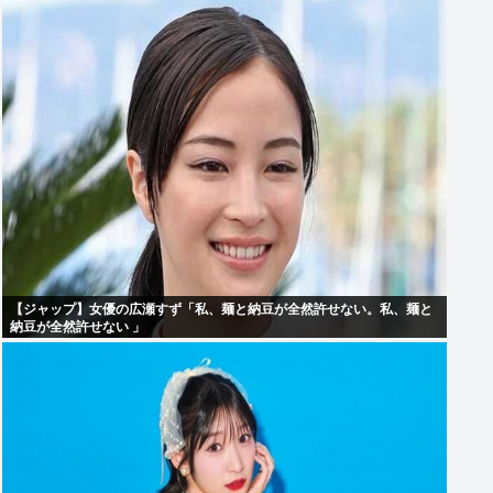
【ジャップ】女優の広瀬すず「私、麺と納豆が全然許せない。私、麺と
納豆が全然許せない 」