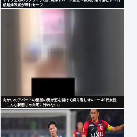
ドイツ空港のウクライナ機に自爆ドローン接近→職員が蹴り落とす→偶
然起爆装置が壊れセーフ
向かいのアパートの部屋の男が窓を開けて繰り返しオ●ニー 40代女性
「こんな状態じゃ自宅に帰れない」