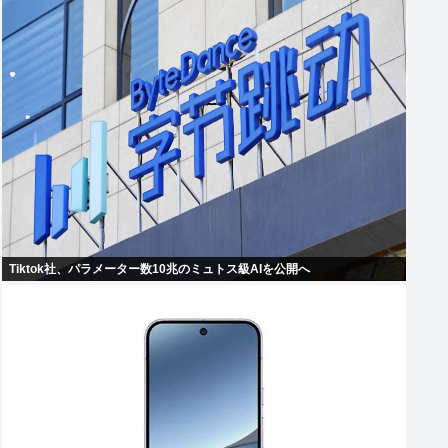
Tiktok社、パラメーター数10兆のミュトス級AIを公開へ