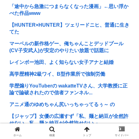
「途中から急激につまらなくなった漫画」←思い浮か
べた作品www
【HUNTER×HUNTER】ツェリードニヒ、普通に生き
てた
マーベルの新作格ゲー、俺ちゃんことデッドプール
(CV子安武人)が安定のやりたい放題で話題に
レインボー池田、よく知らない女子アナと結婚
高学歴精神2級ワイ、B型作業所で強制労働
学歴煽りYouTuberの wakatteTVさん、大学教授に正
論で論破されたので信者ファンネル...
アニメ通のゆめちゃん尻いっちゃってるぅ～ の
【ジャップ】女優の広瀬すず「私、麺と納豆が全然許
せない。私、麺と納豆が全然許せない 」
北斗晶、北海道大学生暴行死で無期懲役判決に 「若年
ホーム
検索
トップ
サイドバー