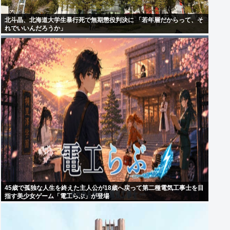
北斗晶、北海道大学生暴行死で無期懲役判決に 「若年層だからって、そ
れでいいんだろうか」
45歳で孤独な人生を終えた主人公が18歳へ戻って第二種電気工事士を目
指す美少女ゲーム「電工らぶ」が登場