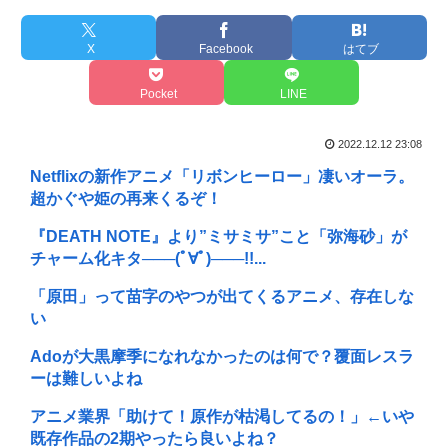
X
Facebook
はてブ
Pocket
LINE
2022.12.12 23:08
Netflixの新作アニメ「リボンヒーロー」凄いオーラ。
超かぐや姫の再来くるぞ！
『DEATH NOTE』より”ミサミサ”こと「弥海砂」が
チャーム化キタ───(ﾟ∀ﾟ)───!!...
「原田」って苗字のやつが出てくるアニメ、存在しな
い
Adoが大黒摩季になれなかったのは何で？覆面レスラ
ーは難しいよね
アニメ業界「助けて！原作が枯渇してるの！」←いや
既存作品の2期やったら良いよね？