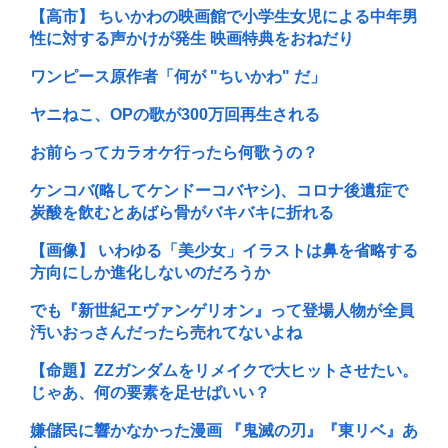
【高市】 ちいかわの映画館で小学生女児による中年男
性に対する声かけが発生 映画特典をおねだり
ワンピース原作者「何が "ちいかわ" だ」
ヤニねこ、OPの歌が300万回再生される
お前らってカラオケ行ったら何歌うの？
ケンコバ(略してケンドーコバヤシ)、コロナ後遺症で
炭酸を飲むとあばら骨がバキバキに折れる
【画像】 いわゆる「美少女」イラストは鼻を省略する
方向にしか進化しないのだろうか
でも『新世紀エヴァンゲリオン』って登場人物が全員
汚いおっさんだったら売れてないよね
【命題】ZZガンダムをリメイクで大ヒットさせたい。
じゃあ、何の要素を足せばいい？
嫌儲民に響かなかった漫画 『鬼滅の刃』『東リベ』あ