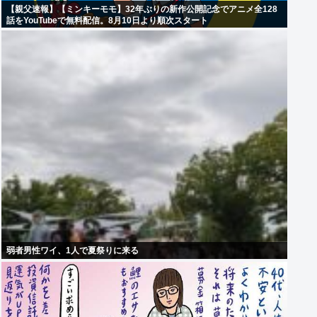
【親父速報】【ミンキーモモ】32年ぶりの新作公開記念でアニメ全128
話をYouTubeで無料配信。8月10日より順次スタート
弱者男性ワイ、1人で夏祭りに来る