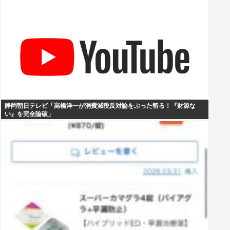
静岡朝日テレビ「高橋洋一が消費減税反対論をぶった斬る！『財源な
い』を完全論破」