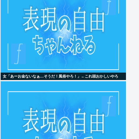
女「あーお金ないなぁ…そうだ！風俗やろ！」←これ頭おかしいやろ