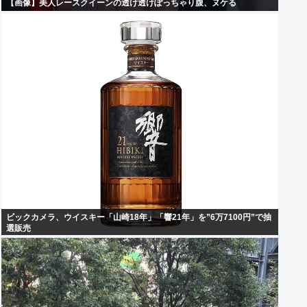
【画像】美人レースクイーンの透け透けぽっちゃり腹、ヌケる
ビックカメラ、ウイスキー「山崎18年」「響21年」を”6万7100円”で抽
選販売