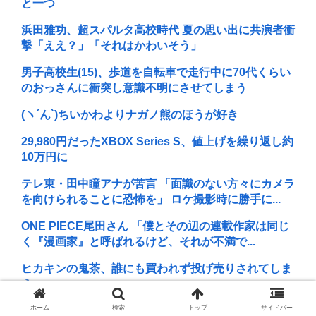
と一つ
浜田雅功、超スパルタ高校時代 夏の思い出に共演者衝
撃「ええ？」「それはかわいそう」
男子高校生(15)、歩道を自転車で走行中に70代くらい
のおっさんに衝突し意識不明にさせてしまう
(ヽ´ん`) ちいかわよりナガノ熊のほうが好き
29,980円だったXBOX Series S、値上げを繰り返し約
10万円に
テレ東・田中瞳アナが苦言 「面識のない方々にカメラ
を向けられることに恐怖を」 ロケ撮影時に勝手に...
ONE PIECE尾田さん 「僕とその辺の連載作家は同じ
く『漫画家』と呼ばれるけど、それが不満で...
ヒカキンの鬼茶、誰にも買われず投げ売りされてしま
うwww
ホーム
検索
トップ
サイドバー
ミッチー再婚！57歳でパパに！ 芸能界50代パパ続々