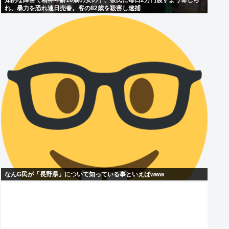
知的な障害で精神年齢10歳の女の子、彼氏に毎日2万円渡すよう命じら
れ、暴力を恐れ連日売春。客の82歳を殺害し逮捕
なんG民が「長野県」について知っている事といえばwww