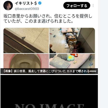
【画像】坂口杏里、逃走して便器にこびりついた カスまで晒されるwww