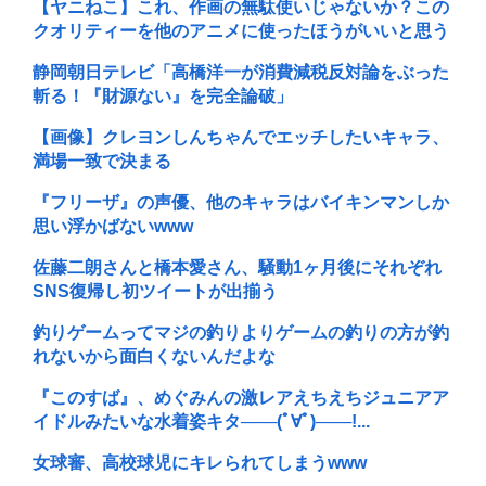
【ヤニねこ】これ、作画の無駄使いじゃないか？この
クオリティーを他のアニメに使ったほうがいいと思う
静岡朝日テレビ「高橋洋一が消費減税反対論をぶった
斬る！『財源ない』を完全論破」
【画像】クレヨンしんちゃんでエッチしたいキャラ、
満場一致で決まる
『フリーザ』の声優、他のキャラはバイキンマンしか
思い浮かばないwww
佐藤二朗さんと橋本愛さん、騒動1ヶ月後にそれぞれ
SNS復帰し初ツイートが出揃う
釣りゲームってマジの釣りよりゲームの釣りの方が釣
れないから面白くないんだよな
『このすば』、めぐみんの激レアえちえちジュニアア
イドルみたいな水着姿キタ───(ﾟ∀ﾟ)───!...
女球審、高校球児にキレられてしまうwww