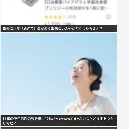
風俗にハマり過ぎて貯金が全く出来ないんやがどうしたらええ？
35歳の中年男性の独身率。40%だったwwwすま●こいつらどうするつも
り何だ？