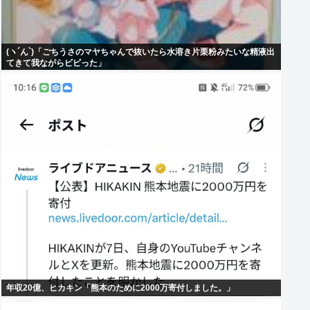
(ヽ´ん`)「ごちうさのマヤちゃんで抜いたら水溶き片栗粉みたいな精液出
てきて我ながらビビった」
年収20億、ヒカキン「熊本のために2000万寄付しました。」