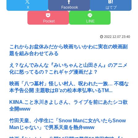
X
Facebook
はてブ
Pocket
LINE
2022.12.07 23:40
これからお盆休みだから映画ちいかわに実在の映画副
題を組み合わせてみる
え？なんでみんな『みいちゃんと山田さん』のアニメ
化に怒ってるの？これギャグ漫画だよ？
映画「八つ墓村」怪しい村人、呪われた一族… 不穏な
本予告公開 主題歌はB’zの松本孝弘率いるTM...
KIINA.こと氷川きよしさん、ライブを前にあたシコ欲
全開www
竹田天皇、小学生に「Snow Manに女がいたらSnow
Manじゃない」で男系天皇を熱弁www