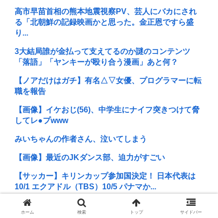
高市早苗首相の熊本地震視察PV、芸人にバカにされ
る「北朝鮮の記録映画かと思った。金正恩ですら盛
り...
3大結局誰が金払って支えてるのか謎のコンテンツ
「落語」「ヤンキーが殴り合う漫画」あと何？
【ノアだけはガチ】有名△▽女優、プログラマーに転
職を報告
【画像】イケおじ(56)、中学生にナイフ突きつけて脅
してレ●プwww
みいちゃんの作者さん、泣いてしまう
【画像】最近のJKダンス部、迫力がすごい
【サッカー】キリンカップ参加国決定！ 日本代表は
10/1 エクアドル（TBS）10/5 パナマか...
【ジャニーズ】光GENJI、サブスク&DL配信が解禁
ホーム
検索
トップ
サイドバー
デビュー39周年迎える8月19日から40周...