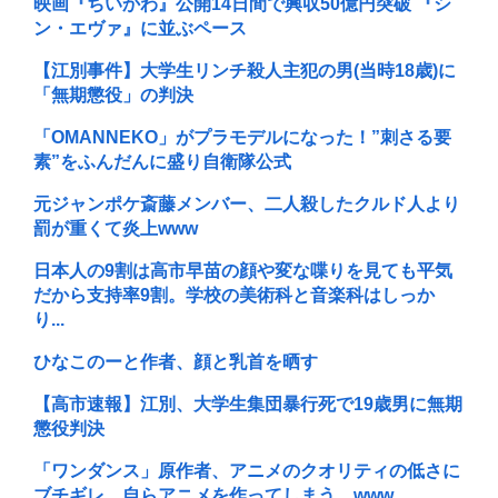
映画『ちいかわ』公開14日間で興収50億円突破 『シ
ン・エヴァ』に並ぶペース
【江別事件】大学生リンチ殺人主犯の男(当時18歳)に
「無期懲役」の判決
「OMANNEKO」がプラモデルになった！”刺さる要
素”をふんだんに盛り自衛隊公式
元ジャンポケ斎藤メンバー、二人殺したクルド人より
罰が重くて炎上www
日本人の9割は高市早苗の顔や変な喋りを見ても平気
だから支持率9割。学校の美術科と音楽科はしっか
り...
ひなこのーと作者、顔と乳首を晒す
【高市速報】江別、大学生集団暴行死で19歳男に無期
懲役判決
「ワンダンス」原作者、アニメのクオリティの低さに
ブチギレ、自らアニメを作ってしまう…www