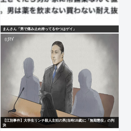
まんさん「男で痛み止め持ってるやつはゲイ」
【江別事件】大学生リンチ殺人主犯の男(当時18歳)に「無期懲役」の判
決