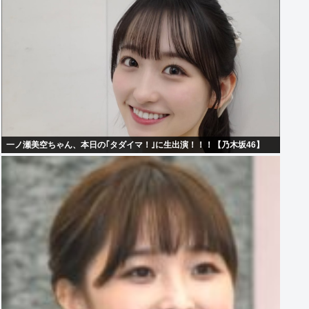
一ノ瀬美空ちゃん、本日の｢タダイマ！｣に生出演！！！【乃木坂46】