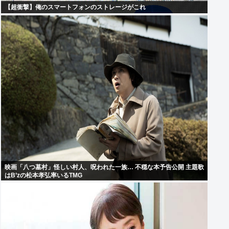
【超衝撃】俺のスマートフォンのストレージがこれ
映画「八つ墓村」怪しい村人、呪われた一族… 不穏な本予告公開 主題歌
はB’zの松本孝弘率いるTMG