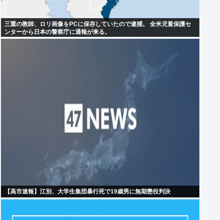
三重の教師、ロリ画像をPCに保存していたので逮捕。 全米児童保護セ
ンターから日本の警察庁に通報が来る。
【高市速報】江別、大学生集団暴行死で19歳男に無期懲役判決