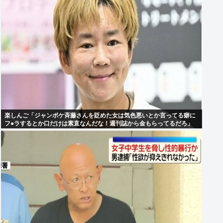
楽しんご「ジャンポケ斉藤さんを貶めた女は気色悪いとか言ってる癖に
フ●ラするとか口だけは素直なんだな！週刊誌から金もらってるだろ」