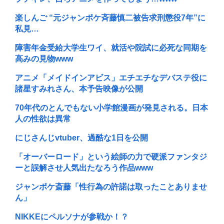
楽しんご “元ジャンポケ斉藤慎二被告求刑懲役7年”に
私見…
障害年金受給大学生ワイ、就活や院試に必死な同期を
高みの見物www
アニメ「メイドインアビス」エチエチなデバステ役に
諸星すみれさん、本予告映像が公開
70年代のとんでもない小学館漫画が発見される。日本
人の性欲は異常
にじさんじvtuber、過酷な1日を公開
「オーバーロード」という絵師の力で硬派ファンタジ
ーと誤解させ人気出たなろう作品www
ジャンポケ斎藤「性行為の許諾は取ったことありませ
ん」
NIKKEにペルソナが参戦か！？