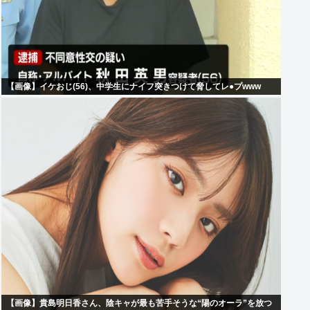
【画像】イケおじ(56)、中学生にナイフ突きつけて脅してレ●プwww
【画像】貴島明日香さん、陰キャが最も苦手そうな“陽のオーラ”を放つ