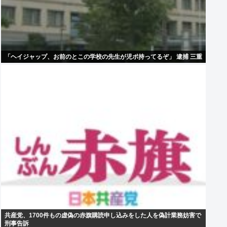
「ヘイジャップ、お前のとこの学校の先生が児ポ持ってるぞ」 逮捕 三重
共産党、1700件もの虚偽の赤旗購読申し込みをした人を偽計業務妨害で
刑事告訴