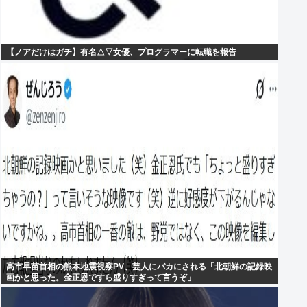
【ノアだけはガチ】有名△▽女優、プログラマーに転職を報告
高市早苗首相の熊本地震視察PV、芸人にバカにされる「北朝鮮の記録映
画かと思った。金正恩ですら盛りすぎって言うぞ」