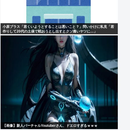
小原ブラス「若くいようとすることは悪いこと？」問いかけに私見「若
作りして20代の土俵で戦おうとし出すとクソ痛いヤツに…」
【画像】新人バーチャルYoutuberさん、ドエロすぎるｗｗｗ