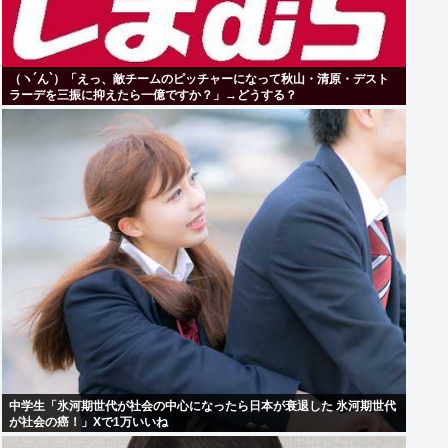
（ヽ´ん`）「えっ、敵チームのピッチャーになって秋山・清原・デスト
ラーデを三振に抑えたら一億ですか？」→どうする？
中学生「氷河期世代が社会の中心になったら日本が衰退した 氷河期世代
が社会の癌！」Xで1万いいね