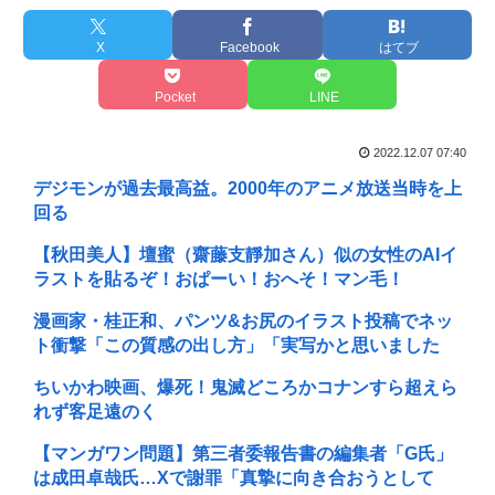
X
Facebook
はてブ
Pocket
LINE
2022.12.07 07:40
デジモンが過去最高益。2000年のアニメ放送当時を上
回る
【秋田美人】壇蜜（齋藤支靜加さん）似の女性のAIイ
ラストを貼るぞ！おぱーい！おへそ！マン毛！
漫画家・桂正和、パンツ&お尻のイラスト投稿でネッ
ト衝撃「この質感の出し方」「実写かと思いました
ちいかわ映画、爆死！鬼滅どころかコナンすら超えら
れず客足遠のく
【マンガワン問題】第三者委報告書の編集者「G氏」
は成田卓哉氏…Xで謝罪「真摯に向き合おうとして