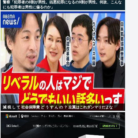
警察「犯罪者の8割が男性。凶悪犯罪になるの9割が男性。何故、こんな
にも犯罪者は男性に偏るのか」
減 税 し て 社会保障費 ど う す ん の ？ 左翼はこれダンマリだよな