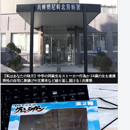
【私はあなたの味方】中学の同級生をストーカー行為か 24歳の女を逮捕
男性の自宅に唐揚げや文庫本など繰り返し届ける / 兵庫県