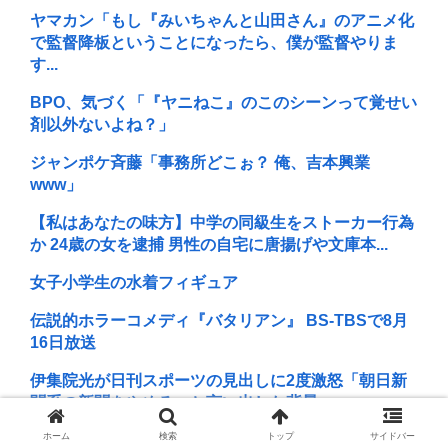
ヤマカン「もし『みいちゃんと山田さん』のアニメ化
で監督降板ということになったら、僕が監督やりま
す...
BPO、気づく「『ヤニねこ』のこのシーンって覚せい
剤以外ないよね？」
ジャンポケ斉藤「事務所どこぉ？ 俺、吉本興業
www」
【私はあなたの味方】中学の同級生をストーカー行為
か 24歳の女を逮捕 男性の自宅に唐揚げや文庫本...
女子小学生の水着フィギュア
伝説的ホラーコメディ『バタリアン』 BS-TBSで8月
16日放送
伊集院光が日刊スポーツの見出しに2度激怒「朝日新
聞系の新聞をやめる」と言い出した背景
ホーム
検索
トップ
サイドバー
「エヴァ」おせちが登場！”ロンギヌスの槍”がピック