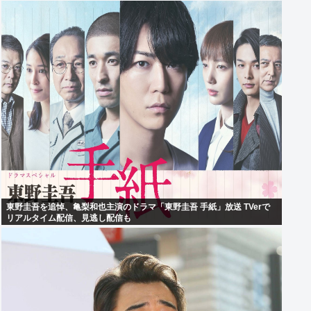
東野圭吾を追悼、亀梨和也主演のドラマ「東野圭吾 手紙」放送 TVerで
リアルタイム配信、見逃し配信も