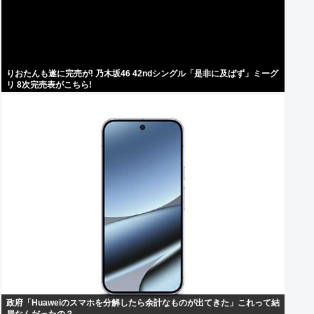
りおたんも遂に完売が! 乃木坂46 42ndシングル「是非に及ばず」ミーグ
リ 8次完売表がこちら!
政府「Huaweiのスマホを分解したら余計なものが出てきた」これって結