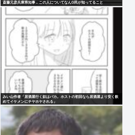
斎藤元彦兵庫県知事←この人についてなんG民が知ってること
みい山作者「居酒屋行く奴はバカ。ホストの初回なら居酒屋より安く飲
めてイケメンにチヤホヤされる」