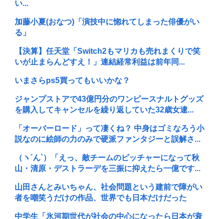
い...
加藤小夏(おなつ)「演技中に惚れてしまった俳優がい
る」
【決算】任天堂「Switch2もマリカも売れまくりで笑
いが止まらんどすえ！」連結経常利益は前年同...
いまさらps5買ってもいいかな？
ジャンプストアで43億円分のワンピースナルトグッズ
を購入してキャンセルを繰り返していた32歳女逮...
「オーバーロード」って凄くね？ 中身はゴミなろう小
説なのに絵師の力のみで硬派ファンタジーと誤解さ...
（ヽ´ん`）「えっ、敵チームのピッチャーになって秋
山・清原・デストラーデを三振に抑えたら一億です...
山田さんとみいちゃん、社会問題という建前で障がい
者を嘲笑うだけの作品、世界でも日本だけだった
中学生「氷河期世代が社会の中心になったら日本が衰