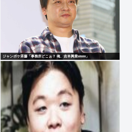
ジャンポケ斉藤「事務所どこぉ？ 俺、吉本興業www」