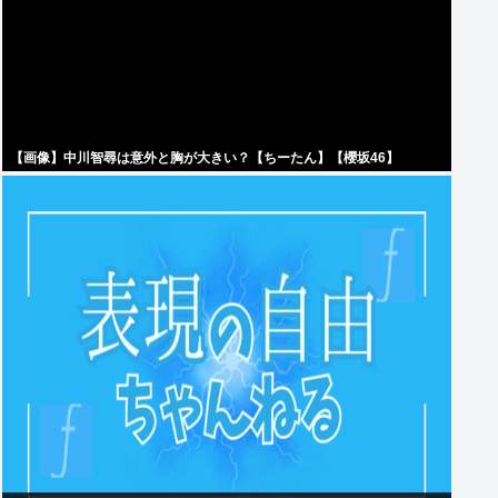
【画像】中川智尋は意外と胸が大きい？【ちーたん】【櫻坂46】