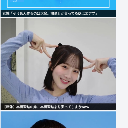
女性「そうめん作るのは大変。簡単とか言ってる奴はエアプ」
【画像】本田望結の妹、本田望結より実ってしまうwww