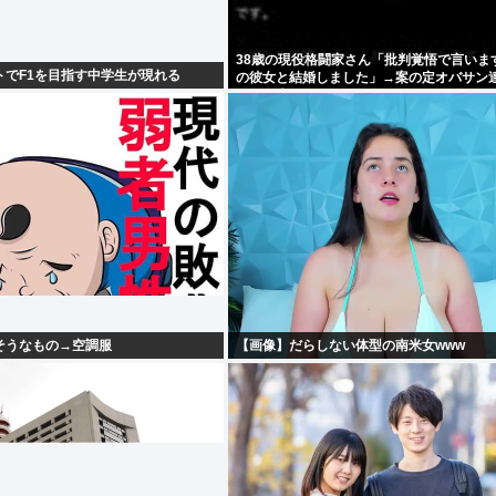
38歳の現役格闘家さん「批判覚悟で言いま
ートでF1を目指す中学生が現れる
の彼女と結婚しました」→案の定オバサン
かり炎上
そうなもの→空調服
【画像】だらしない体型の南米女www