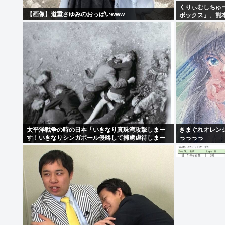
くりぃむしちゅ
【画像】道重さゆみのおっぱいwww
ボックス」、熊
表
太平洋戦争の時の日本「いきなり真珠湾攻撃しまー
きまぐれオレン
す！いきなりシンガポール侵略して捕虜虐待しまー
っっっっ
す！」