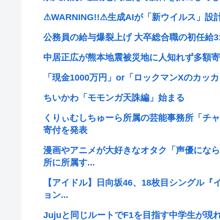
⚠WARNING!!⚠生成AIが「新ウイルス」
公務員の給与爆裂上げ 大卒総合職の初任給31万
中居正広が熊本地震被災地に人知れず多額寄
「現金1000万円」or「ロックマンXのカ
ちいかわ「モモンガ天誅編」始まる
くりぃむしちゅーら所属の芸能事務所「チャ
寄付を発表
漫画やアニメが大好きなオタク「声優になら
所に所属す...
【アイドル】日向坂46、18枚目シングル『
ョン...
Jujuと同じルートでF1を目指す中学生が現