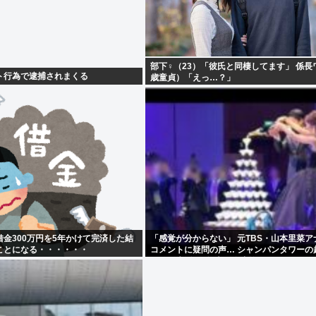
部下♀（23）「彼氏と同棲してます」 係長
ト行為で逮捕されまくる
歳童貞）「えっ…？」
金300万円を5年かけて完済した結
「感覚が分からない」 元TBS・山本里菜ア
ことになる・・・・・・
コメントに疑問の声… シャンパンタワーの
も結婚生活は4年半で終止符