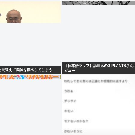
【日本語ラップ】舐達麻のG-PLANTSさん
と間違えて脳幹を摘出してしまう
ビュー