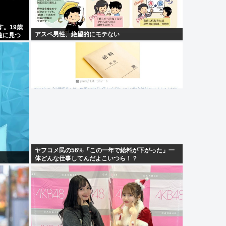
す。19歳
アスペ男性、絶望的にモテない
達に見つ
ヤフコメ民の56%「この一年で給料が下がった」一
体どんな仕事してんだよこいつら！？