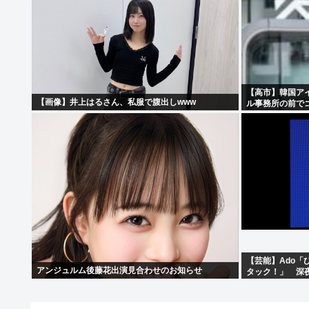
【高市】韓国ア
【画像】井上はるさん、私服で腹出しwww
ル事務所の前で
【芸能】Ado
アンジュルム後藤花出演見合わせのお知らせ
タック！」 深夜