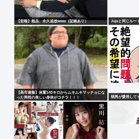
【悲報】粗品、永久追放www（証拠あり）
Jujuと同じル
【高市速報】体重140キロからムキムキマッチョにな
弱男が愛用して
った男性の美しい身体がコチラ！！！