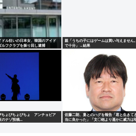
イドル狂いの日本女、韓国のアイド
親「うちの子にはゲームは買い与えません
ゴルフクラブを振り回し逮捕
で十分」→結果
「びちょびちょびちょ アンチョビア
佐藤二朗、妻とのハグを報告「君と生きて
のナゾ投稿...
当に良かった」「文〇砲より遥かに威力は
僕のノロケ砲をお見舞いする」