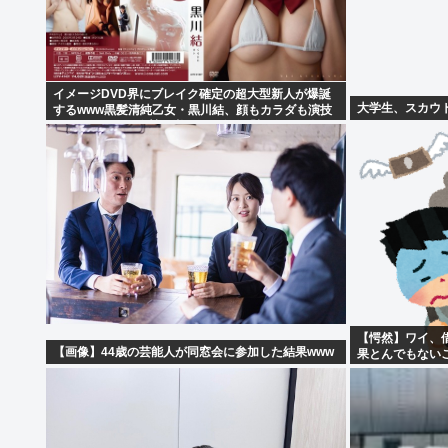
イメージDVD界にブレイク確定の超大型新人が爆誕
大学生、スカウ
するwww黒髪清純乙女・黒川結、顔もカラダも演技
もIVファンから絶賛の嵐！！処女作「初結」の動画
＆画像まとめ！！
【愕然】ワイ、借
【画像】44歳の芸能人が同窓会に参加した結果www
果とんでもない