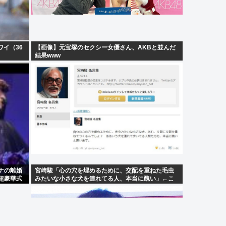
ワイ（36
【画像】元宝塚のセクシー女優さん、AKBと並んだ
結果www
ナの離婚
宮崎駿「心の穴を埋めるために、交配を重ねた毛虫
超豪華式
みたいな小さな犬を連れてる人、本当に醜い」←こ
れどう思う？