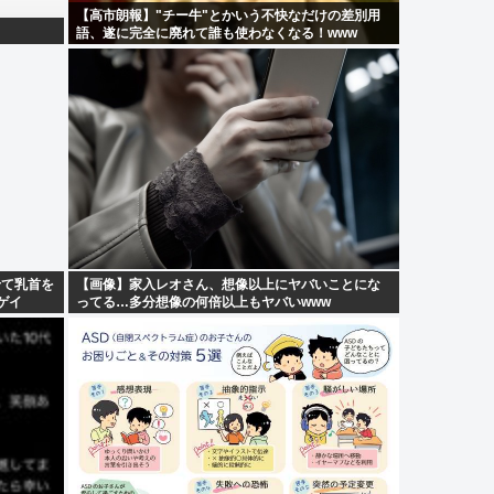
【高市朗報】"チー牛"とかいう不快なだけの差別用
語、遂に完全に廃れて誰も使わなくなる！www
せて乳首を
【画像】家入レオさん、想像以上にヤバいことにな
ゲイ
ってる…多分想像の何倍以上もヤバいwww