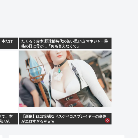
。本だけ
たくろう赤木 野球部時代の苦い思い出 マネジャー降
格の日に母が…「何も言えなくて」
きて、本
【画像】ほぼ全裸なドスケベコスプレイヤーの身体
弱いが、
がエロすぎるｗｗｗ