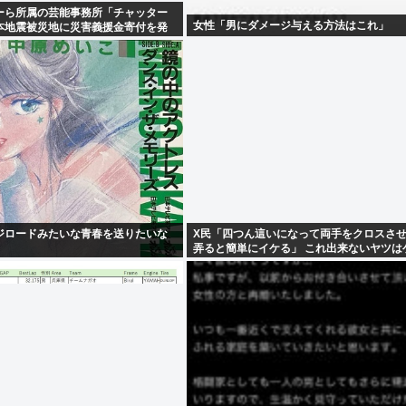
ーら所属の芸能事務所「チャッター
女性「男にダメージ与える方法はこれ」
本地震被災地に災害義援金寄付を発
ジロードみたいな青春を送りたいな
X民「四つん這いになって両手をクロスさ
弄ると簡単にイケる」 これ出来ないヤツは