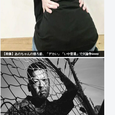
【画像】あのちゃんの後ろ姿、「デカい」「いや普通」で大論争www