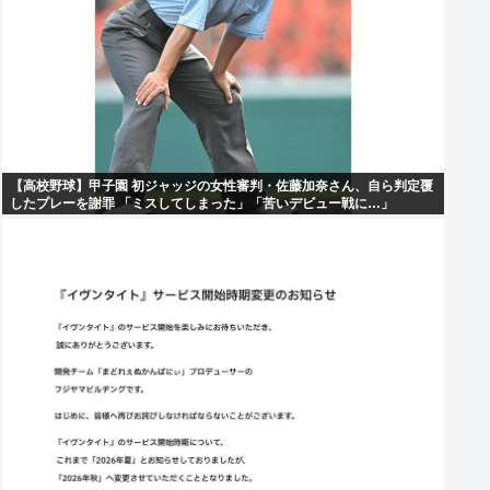
【高校野球】甲子園 初ジャッジの女性審判・佐藤加奈さん、自ら判定覆
したプレーを謝罪 「ミスしてしまった」「苦いデビュー戦に…」