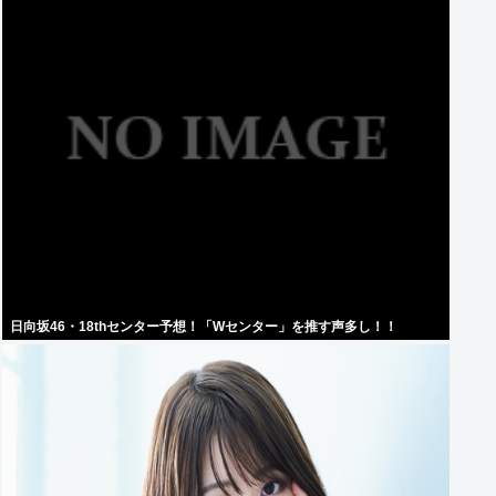
日向坂46・18thセンター予想！「Wセンター」を推す声多し！！