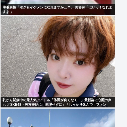
薄毛男性「ボクもイケメンになれますか…？」 美容師「はいっ！なれま
すよ 」
乳がん闘病中の元人気アイドル「体調が良くなく…」最新姿に心配の声
も 元SKE48・矢方美紀に「無理せずに」「しっかり休んで」ファン