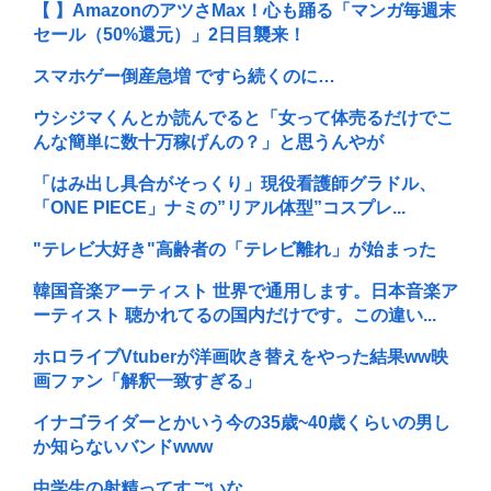
【 】AmazonのアツさMax！心も踊る「マンガ毎週末
セール（50%還元）」2日目襲来！
スマホゲー倒産急増 ですら続くのに…
ウシジマくんとか読んでると「女って体売るだけでこ
んな簡単に数十万稼げんの？」と思うんやが
「はみ出し具合がそっくり」現役看護師グラドル、
「ONE PIECE」ナミの”リアル体型”コスプレ...
"テレビ大好き"高齢者の「テレビ離れ」が始まった
韓国音楽アーティスト 世界で通用します。日本音楽ア
ーティスト 聴かれてるの国内だけです。この違い...
ホロライブVtuberが洋画吹き替えをやった結果ww映
画ファン「解釈一致すぎる」
イナゴライダーとかいう今の35歳~40歳くらいの男し
か知らないバンドwww
中学生の射精ってすごいな