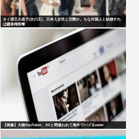
タイ国王の息子(次の王)、日本人女性と交際か。ちな外国人と結婚すれ
ば継承権剥奪
【画像】大物YouTuber、AVと間違われて海外でバズるwww