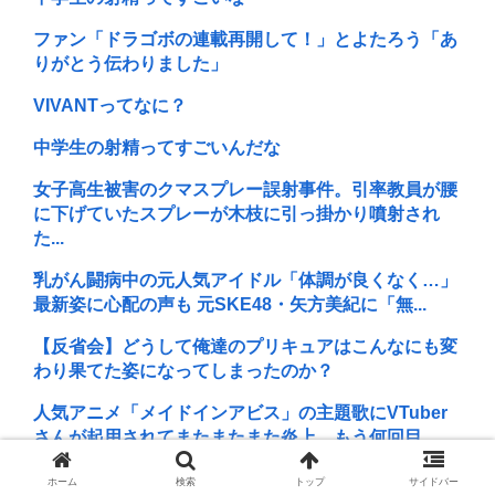
ファン「ドラゴボの連載再開して！」とよたろう「あ
りがとう伝わりました」
VIVANTってなに？
中学生の射精ってすごいんだな
女子高生被害のクマスプレー誤射事件。引率教員が腰
に下げていたスプレーが木枝に引っ掛かり噴射され
た...
乳がん闘病中の元人気アイドル「体調が良くなく…」
最新姿に心配の声も 元SKE48・矢方美紀に「無...
【反省会】どうして俺達のプリキュアはこんなにも変
わり果てた姿になってしまったのか？
人気アニメ「メイドインアビス」の主題歌にVTuber
さんが起用されてまたまたまた炎上、もう何回目...
22歳女性、商業施設で通りすがりの面識無い女子中学
ホーム
検索
トップ
サイドバー