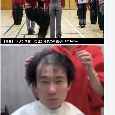
【画像】JKダンス部、なぜか部員の８割がﾃﾞｶﾊﾟｲwww