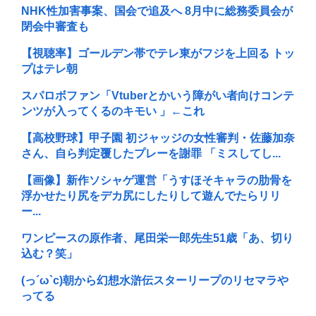
NHK性加害事案、国会で追及へ 8月中に総務委員会が
閉会中審査も
【視聴率】ゴールデン帯でテレ東がフジを上回る トッ
プはテレ朝
スパロボファン「Vtuberとかいう障がい者向けコンテ
ンツが入ってくるのキモい 」←これ
【高校野球】甲子園 初ジャッジの女性審判・佐藤加奈
さん、自ら判定覆したプレーを謝罪 「ミスしてし...
【画像】新作ソシャゲ運営「うすほそキャラの肋骨を
浮かせたり尻をデカ尻にしたりして遊んでたらリリ
ー...
ワンピースの原作者、尾田栄一郎先生51歳「あ、切り
込む？笑」
(っ´ω`c)朝から幻想水滸伝スターリープのリセマラや
ってる