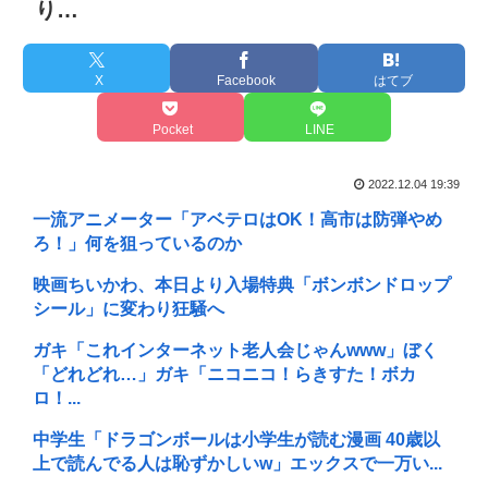
り…
X
Facebook
はてブ
Pocket
LINE
2022.12.04 19:39
一流アニメーター「アベテロはOK！高市は防弾やめ
ろ！」何を狙っているのか
映画ちいかわ、本日より入場特典「ボンボンドロップ
シール」に変わり狂騒へ
ガキ「これインターネット老人会じゃんwww」ぼく
「どれどれ…」ガキ「ニコニコ！らきすた！ボカ
ロ！...
中学生「ドラゴンボールは小学生が読む漫画 40歳以
上で読んでる人は恥ずかしいw」エックスで一万い...