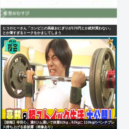
ヒコロヒーさん「コンビニの高級おにぎりが170円とか絶対買わない」
とか薄すぎるトークをかましてしまう
【朗報】寺田心、週6ジム通いで体重62kg→82kgに 110kgのベンチプレ
ス持ち上げる姿披露（画像あり）