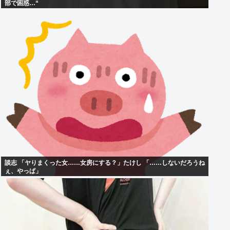
部で困惑…“
談志 「ヤりまくった女……女房にする？」たけし 「……しないだろうね
ぇ、やっぱ」