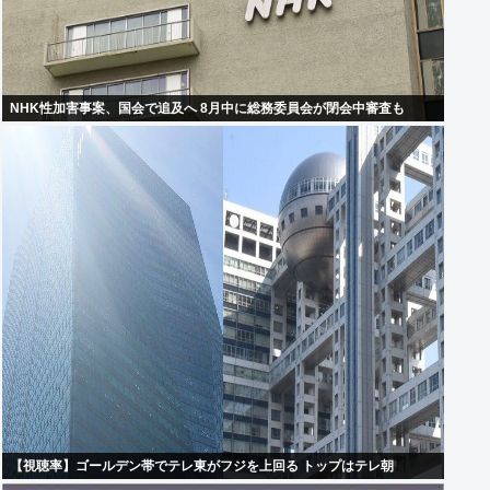
NHK性加害事案、国会で追及へ 8月中に総務委員会が閉会中審査も
【視聴率】ゴールデン帯でテレ東がフジを上回る トップはテレ朝